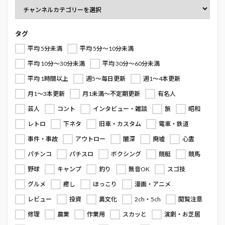
タグ
平均 5分未満
平均 5分～10分未満
平均 10分～30分未満
平均 30分～60分未満
平均 1時間以上
週5～毎日更新
週1～4本更新
月1～3本更新
月1未満～不定期更新
有名人
芸人
コント
インタビュー・雑談
旅
昭和
レトロ
下ネタ
旧車・カスタム
電車・鉄道
事件・事故
アウトロー
闇深
廃墟
心霊
パチンコ
パチスロ
ボクシング
競艇
競馬
野球
キャンプ
釣り
無音OK
スゴ技
グルメ
癒し
ほっこり
漫画・アニメ
レビュー
投資
異文化
2ch・5ch
閲覧注意
修理
農業
作業用
スカッと
演劇・お芝居