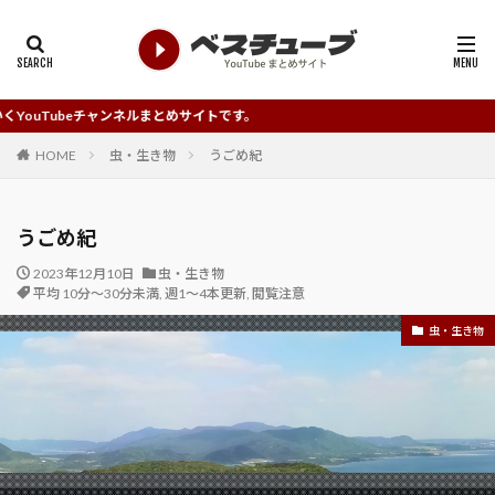
チャンネルまとめサイトです。
HOME
虫・生き物
うごめ紀
うごめ紀
2023年12月10日
虫・生き物
平均 10分～30分未満
,
週1～4本更新
,
閲覧注意
虫・生き物