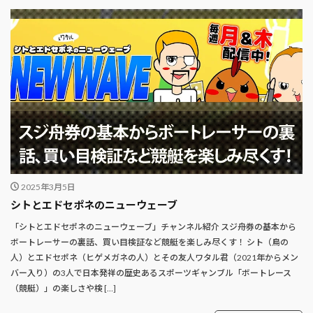
2025年3月5日
シトとエドセポネのニューウェーブ
「シトとエドセポネのニューウェーブ」チャンネル紹介 スジ舟券の基本から
ボートレーサーの裏話、買い目検証など競艇を楽しみ尽くす！ シト（鳥の
人）とエドセポネ（ヒゲメガネの人）とその友人ワタル君（2021年からメン
バー入り）の3人で日本発祥の歴史あるスポーツギャンブル「ボートレース
（競艇）」の楽しさや検 […]