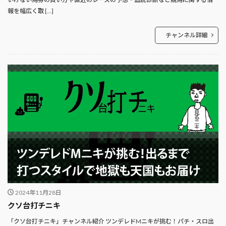
報を幅広く取 […]
チャンネル詳細
2024年11月28日
クソ台打チニキ
「クソ台打チニキ」チャンネル紹介 ツンデレドMニキが挑む！パチ・スロ出