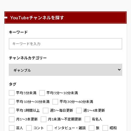
YouTubeチャンネルを探す
キーワード
チャンネルカテゴリー
タグ
平均 5分未満
平均 5分～10分未満
平均 10分～30分未満
平均 30分～60分未満
平均 1時間以上
週5～毎日更新
週1～4本更新
月1～3本更新
月1未満～不定期更新
有名人
芸人
コント
インタビュー・雑談
旅
昭和