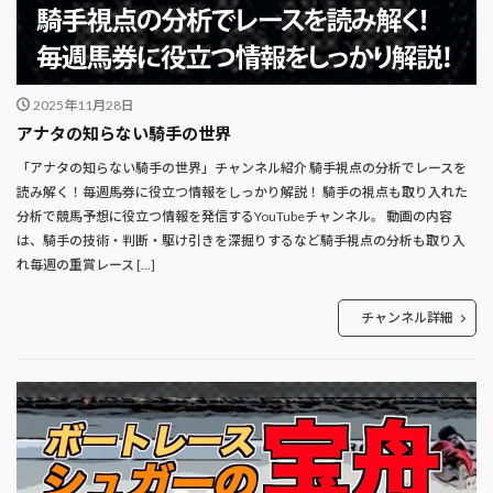
2025年11月28日
アナタの知らない騎手の世界
「アナタの知らない騎手の世界」チャンネル紹介 騎手視点の分析でレースを
読み解く！毎週馬券に役立つ情報をしっかり解説！ 騎手の視点も取り入れた
分析で競馬予想に役立つ情報を発信するYouTubeチャンネル。 動画の内容
は、騎手の技術・判断・駆け引きを深掘りするなど騎手視点の分析も取り入
れ毎週の重賞レース […]
チャンネル詳細