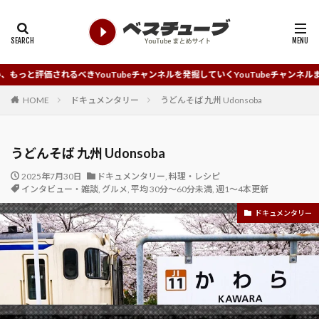
べきYouTubeチャンネルを発掘していくYouTubeチャンネルまとめサイトです
HOME
ドキュメンタリー
うどんそば 九州 Udonsoba
うどんそば 九州 Udonsoba
2025年7月30日
ドキュメンタリー
,
料理・レシピ
インタビュー・雑談
,
グルメ
,
平均 30分～60分未満
,
週1～4本更新
ドキュメンタリー