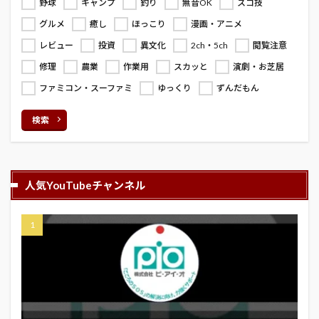
野球
キャンプ
釣り
無音OK
スゴ技
グルメ
癒し
ほっこり
漫画・アニメ
レビュー
投資
異文化
2ch・5ch
閲覧注意
修理
農業
作業用
スカッと
演劇・お芝居
ファミコン・スーファミ
ゆっくり
ずんだもん
検索
人気YouTubeチャンネル