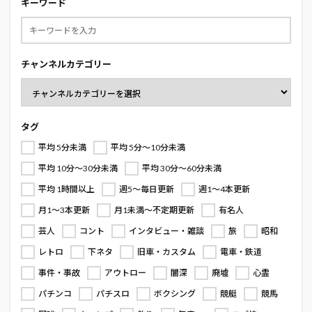
キーワード
チャンネルカテゴリー
タグ
平均 5分未満
平均 5分～10分未満
平均 10分～30分未満
平均 30分～60分未満
平均 1時間以上
週5～毎日更新
週1～4本更新
月1～3本更新
月1未満～不定期更新
有名人
芸人
コント
インタビュー・雑談
旅
昭和
レトロ
下ネタ
旧車・カスタム
電車・鉄道
事件・事故
アウトロー
闇深
廃墟
心霊
パチンコ
パチスロ
ボクシング
競艇
競馬