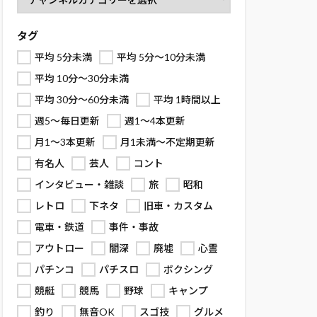
タグ
平均 5分未満
平均 5分～10分未満
平均 10分～30分未満
平均 30分～60分未満
平均 1時間以上
週5～毎日更新
週1～4本更新
月1～3本更新
月1未満～不定期更新
有名人
芸人
コント
インタビュー・雑談
旅
昭和
レトロ
下ネタ
旧車・カスタム
電車・鉄道
事件・事故
アウトロー
闇深
廃墟
心霊
パチンコ
パチスロ
ボクシング
競艇
競馬
野球
キャンプ
釣り
無音OK
スゴ技
グルメ