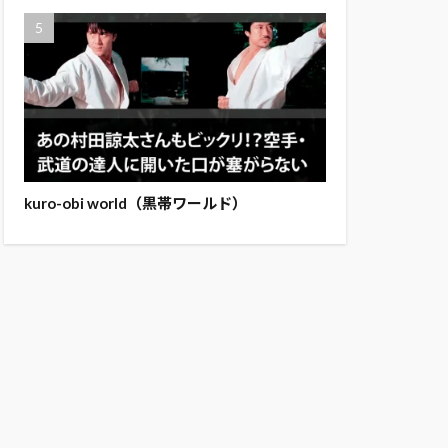
kuro-obi world（黒帯ワールド）