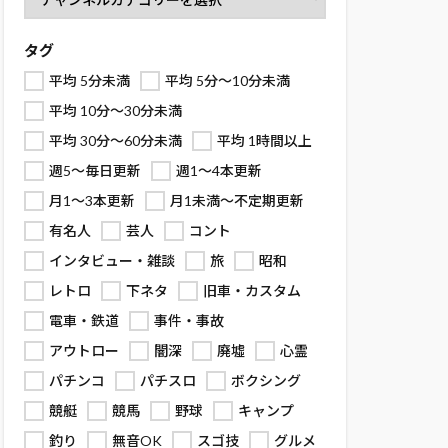
タグ
平均 5分未満
平均 5分～10分未満
平均 10分～30分未満
平均 30分～60分未満
平均 1時間以上
週5～毎日更新
週1～4本更新
月1～3本更新
月1未満～不定期更新
有名人
芸人
コント
インタビュー・雑談
旅
昭和
レトロ
下ネタ
旧車・カスタム
電車・鉄道
事件・事故
アウトロー
闇深
廃墟
心霊
パチンコ
パチスロ
ボクシング
競艇
競馬
野球
キャンプ
釣り
無音OK
スゴ技
グルメ