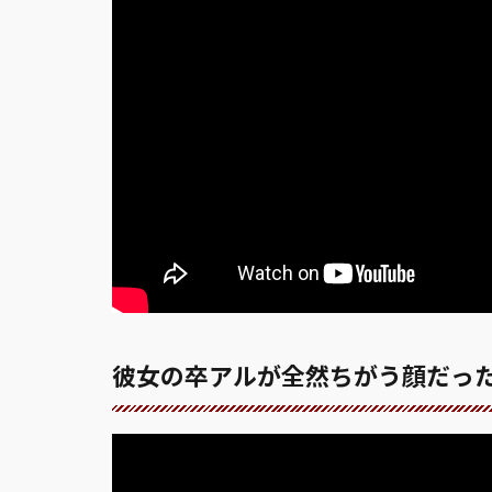
彼女の卒アルが全然ちがう顔だっ