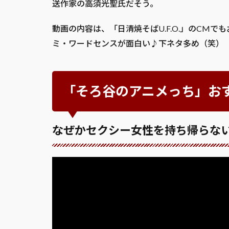
送作家の高須光聖氏だそう。
動画の内容は、「日清焼そばU.F.O.」のCM
ミ・ワードセンスが面白い♪下ネタ多め（笑）
「そろ谷のアニメっち」お
なぜかセクシー女性を持ち帰らな