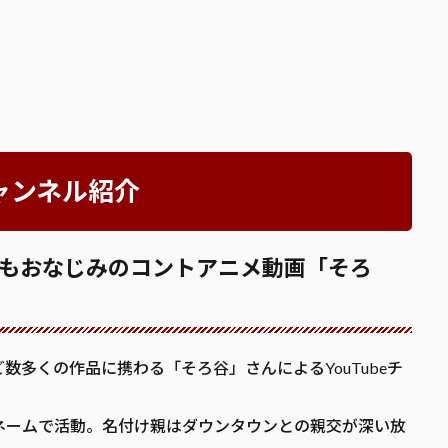
ャンネル紹介
でもおなじみのコントアニメ動画「そろ
多くの作品に携わる「そろ谷」さんによるYouTubeチ
ネームで活動。名付け親はダウンタウンとの親交が深い放