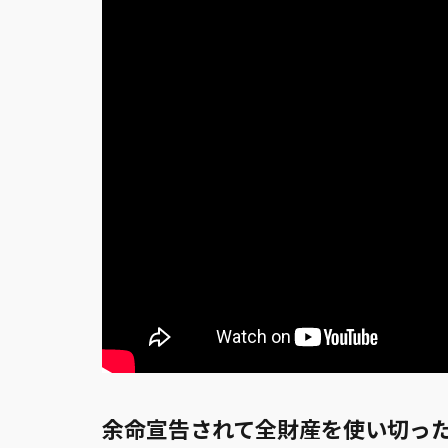
余命宣告されて全財産を使い切っ