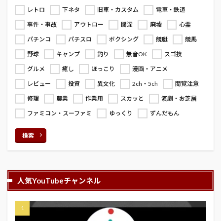
レトロ
下ネタ
旧車・カスタム
電車・鉄道
事件・事故
アウトロー
闇深
廃墟
心霊
パチンコ
パチスロ
ボクシング
競艇
競馬
野球
キャンプ
釣り
無音OK
スゴ技
グルメ
癒し
ほっこり
漫画・アニメ
レビュー
投資
異文化
2ch・5ch
閲覧注意
修理
農業
作業用
スカッと
演劇・お芝居
ファミコン・スーファミ
ゆっくり
ずんだもん
検索
人気YouTubeチャンネル