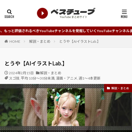
べきYouTubeチャンネルを発掘していくYouTubeチャンネルまとめサイトです
HOME
解説・まとめ
とうや【AIイラストLab.】
とうや【AIイラストLab.】
2024年2月15日
解説・まとめ
スゴ技
,
平均 10分～30分未満
,
漫画・アニメ
,
週1～4本更新
解説・まとめ