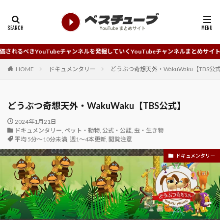
ubeチャンネルを発掘していくYouTubeチャンネルまとめサイトです。
HOME
ドキュメンタリー
どうぶつ奇想天外・WakuWaku【TBS公
どうぶつ奇想天外・WakuWaku【TBS公式】
2024年1月21日
ドキュメンタリー
,
ペット・動物
,
公式・公認
,
虫・生き物
平均 5分～10分未満
,
週1～4本更新
,
閲覧注意
ドキュメンタリー