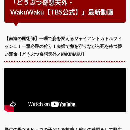
「どうぶつ奇想天外・
WakuWaku【TBS公式】」最新動画
【南海の魔術師】一瞬で姿を変えるジャイアントカトルフィ
ッシュ！一撃必殺の狩り！夫婦で卵を守りながら死を待つ儚
い運命【どうぶつ奇想天外／WAKUWAKU】
野生の母なきヒョウの子どもを救助！狩りの練習をして野生