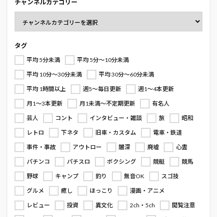
チャンネルカテゴリー
タグ
平均 5分未満
平均 5分～10分未満
平均 10分～30分未満
平均 30分～60分未満
平均 1時間以上
週5～毎日更新
週1～4本更新
月1～3本更新
月1未満～不定期更新
有名人
芸人
コント
インタビュー・雑談
旅
昭和
レトロ
下ネタ
旧車・カスタム
電車・鉄道
事件・事故
アウトロー
闇深
廃墟
心霊
パチンコ
パチスロ
ボクシング
競艇
競馬
野球
キャンプ
釣り
無音OK
スゴ技
グルメ
癒し
ほっこり
漫画・アニメ
レビュー
投資
異文化
2ch・5ch
閲覧注意