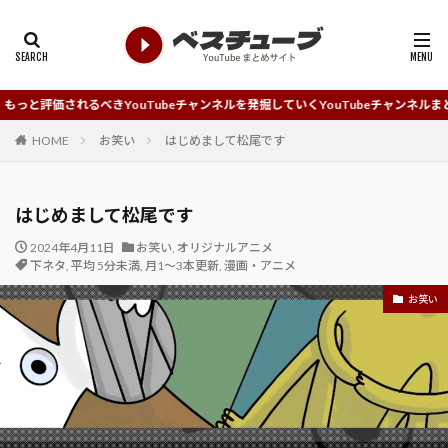
きYouTubeチャンネルを発掘していくYouTubeチャンネルまとめサイトです。
HOME
お笑い
はじめまして松尾です
はじめまして松尾です
2024年4月11日
お笑い
,
オリジナルアニメ
下ネタ
,
平均 5分未満
,
月1～3本更新
,
漫画・アニメ
お笑い