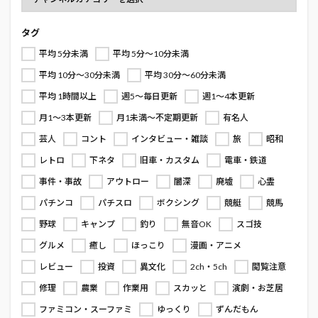
タグ
平均 5分未満
平均 5分～10分未満
平均 10分～30分未満
平均 30分～60分未満
平均 1時間以上
週5～毎日更新
週1～4本更新
月1～3本更新
月1未満～不定期更新
有名人
芸人
コント
インタビュー・雑談
旅
昭和
レトロ
下ネタ
旧車・カスタム
電車・鉄道
事件・事故
アウトロー
闇深
廃墟
心霊
パチンコ
パチスロ
ボクシング
競艇
競馬
野球
キャンプ
釣り
無音OK
スゴ技
グルメ
癒し
ほっこり
漫画・アニメ
レビュー
投資
異文化
2ch・5ch
閲覧注意
修理
農業
作業用
スカッと
演劇・お芝居
ファミコン・スーファミ
ゆっくり
ずんだもん