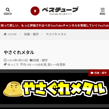
もっと評価されるべきYouTubeチャンネルを発掘していくYouTubeチャンネルま
HOME
知識・雑学
やさぐれメタル
やさぐれメタル
2024年4月20日
知識・雑学
ゆっくり
,
平均 5分～10分未満
,
週1～4本更新
知識・雑学