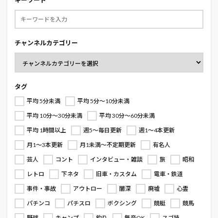
チャンネルカテゴリー
タグ
平均 5分未満
平均 5分～10分未満
平均 10分～30分未満
平均 30分～60分未満
平均 1時間以上
週5～毎日更新
週1～4本更新
月1～3本更新
月1未満～不定期更新
有名人
芸人
コント
インタビュー・雑談
旅
昭和
レトロ
下ネタ
旧車・カスタム
電車・鉄道
事件・事故
アウトロー
闇深
廃墟
心霊
パチンコ
パチスロ
ボクシング
競艇
競馬
野球
キャンプ
釣り
無音OK
スゴ技