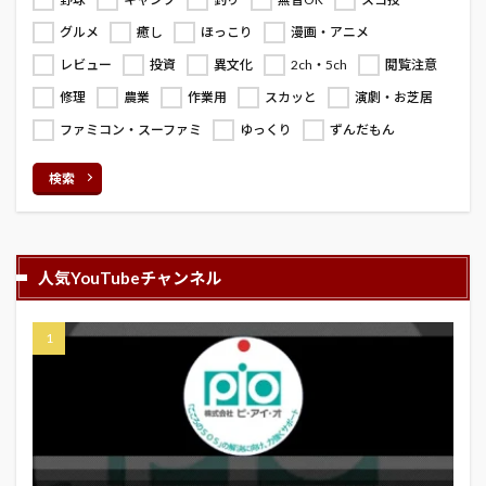
グルメ
癒し
ほっこり
漫画・アニメ
レビュー
投資
異文化
2ch・5ch
閲覧注意
修理
農業
作業用
スカッと
演劇・お芝居
ファミコン・スーファミ
ゆっくり
ずんだもん
検索
人気YouTubeチャンネル