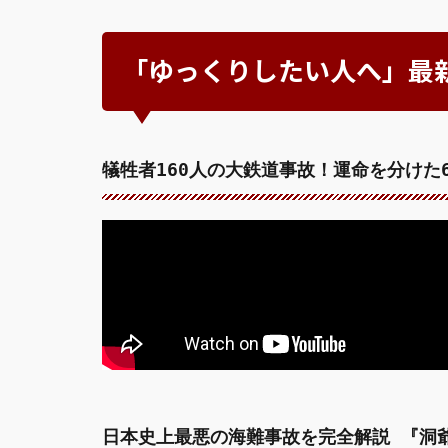
「ゆっくりしたい人へ」最
犠牲者160人の大鉄道事故！運命を分け
日本史上最悪の海難事故を完全解説 『洞