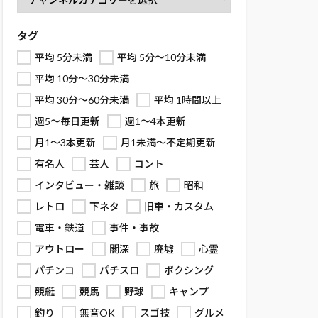
タグ
平均 5分未満
平均 5分～10分未満
平均 10分～30分未満
平均 30分～60分未満
平均 1時間以上
週5～毎日更新
週1～4本更新
月1～3本更新
月1未満～不定期更新
有名人
芸人
コント
インタビュー・雑談
旅
昭和
レトロ
下ネタ
旧車・カスタム
電車・鉄道
事件・事故
アウトロー
闇深
廃墟
心霊
パチンコ
パチスロ
ボクシング
競艇
競馬
野球
キャンプ
釣り
無音OK
スゴ技
グルメ