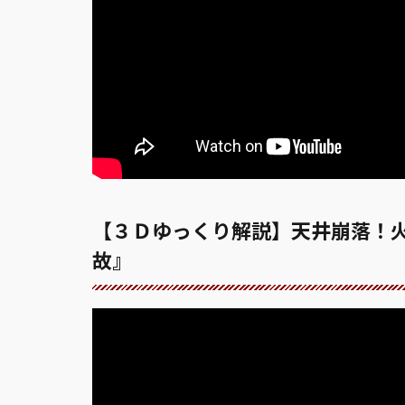
【３Ｄゆっくり解説】天井崩落！
故』