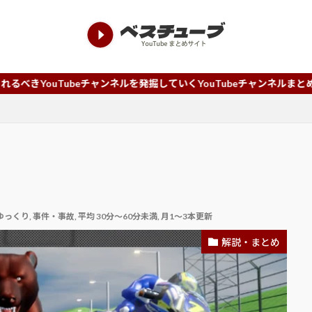
beチャンネルを発掘していくYouTubeチャンネルまとめサイトです。
ゆっくり
,
事件・事故
,
平均 30分～60分未満
,
月1～3本更新
解説・まとめ