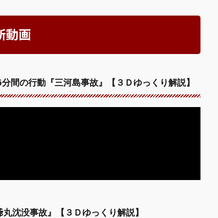
新動画
た6分間の行動『三河島事故』【３Ｄゆっくり解説】
爺丸沈没事故』【３Ｄゆっくり解説】