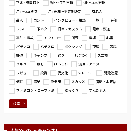
平均 1時間以上
週5～毎日更新
週1～4本更新
月1～3本更新
月1未満～不定期更新
有名人
芸人
コント
インタビュー・雑談
旅
昭和
レトロ
下ネタ
旧車・カスタム
電車・鉄道
事件・事故
アウトロー
闇深
廃墟
心霊
パチンコ
パチスロ
ボクシング
競艇
競馬
野球
キャンプ
釣り
無音OK
スゴ技
グルメ
癒し
ほっこり
漫画・アニメ
レビュー
投資
異文化
2ch・5ch
閲覧注意
修理
農業
作業用
スカッと
演劇・お芝居
ファミコン・スーファミ
ゆっくり
ずんだもん
検索
人気YouTubeチャンネル