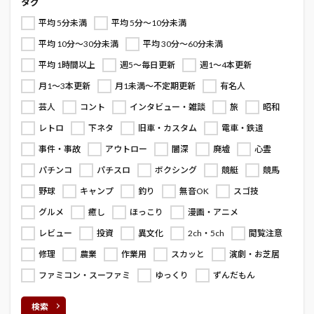
タグ
平均 5分未満
平均 5分～10分未満
平均 10分～30分未満
平均 30分～60分未満
平均 1時間以上
週5～毎日更新
週1～4本更新
月1～3本更新
月1未満～不定期更新
有名人
芸人
コント
インタビュー・雑談
旅
昭和
レトロ
下ネタ
旧車・カスタム
電車・鉄道
事件・事故
アウトロー
闇深
廃墟
心霊
パチンコ
パチスロ
ボクシング
競艇
競馬
野球
キャンプ
釣り
無音OK
スゴ技
グルメ
癒し
ほっこり
漫画・アニメ
レビュー
投資
異文化
2ch・5ch
閲覧注意
修理
農業
作業用
スカッと
演劇・お芝居
ファミコン・スーファミ
ゆっくり
ずんだもん
検索