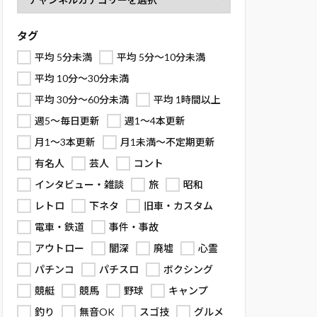
タグ
平均 5分未満
平均 5分～10分未満
平均 10分～30分未満
平均 30分～60分未満
平均 1時間以上
週5～毎日更新
週1～4本更新
月1～3本更新
月1未満～不定期更新
有名人
芸人
コント
インタビュー・雑談
旅
昭和
レトロ
下ネタ
旧車・カスタム
電車・鉄道
事件・事故
アウトロー
闇深
廃墟
心霊
パチンコ
パチスロ
ボクシング
競艇
競馬
野球
キャンプ
釣り
無音OK
スゴ技
グルメ