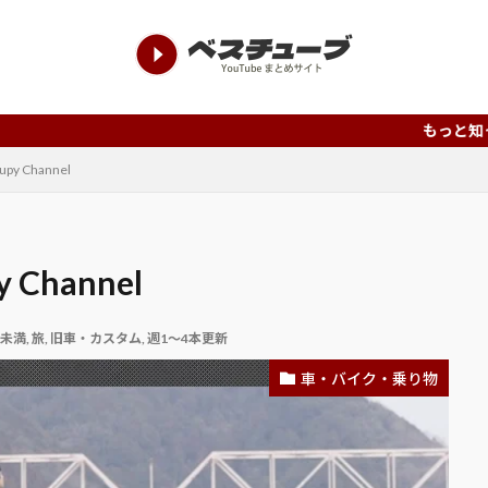
もっと知って欲しい、もっと
 Channel
Channel
分未満
,
旅
,
旧車・カスタム
,
週1～4本更新
車・バイク・乗り物