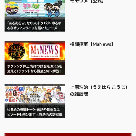
モモウメ【公式】
格闘控室【MaNews】
上原浩治（うえはら こうじ）
の雑談魂