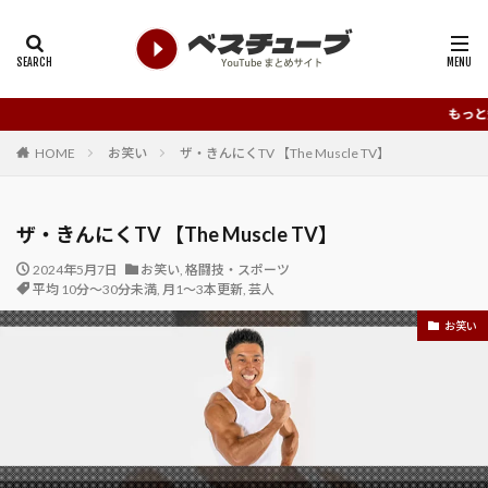
もっと知って欲しい、もっ
HOME
お笑い
ザ・きんにくTV 【The Muscle TV】
ザ・きんにくTV 【The Muscle TV】
2024年5月7日
お笑い
,
格闘技・スポーツ
平均 10分～30分未満
,
月1～3本更新
,
芸人
お笑い