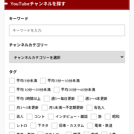
YouTubeチャンネルを探す
キーワード
チャンネルカテゴリー
タグ
平均 5分未満
平均 5分～10分未満
平均 10分～30分未満
平均 30分～60分未満
平均 1時間以上
週5～毎日更新
週1～4本更新
月1～3本更新
月1未満～不定期更新
有名人
芸人
コント
インタビュー・雑談
旅
昭和
レトロ
下ネタ
旧車・カスタム
電車・鉄道