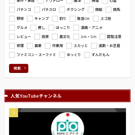
事件・事故
アウトロー
闇深
廃墟
心霊
パチンコ
パチスロ
ボクシング
競艇
競馬
野球
キャンプ
釣り
無音OK
スゴ技
グルメ
癒し
ほっこり
漫画・アニメ
レビュー
投資
異文化
2ch・5ch
閲覧注意
修理
農業
作業用
スカッと
演劇・お芝居
ファミコン・スーファミ
ゆっくり
ずんだもん
検索
人気YouTubeチャンネル