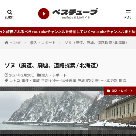
ouTubeチャンネルを発掘していくYouTubeチャンネルまとめサイトです。
HOME
潜入・レポート
ゾヌ（廃道、廃墟、道路探索 / 北海道）
ゾヌ（廃道、廃墟、道路探索 / 北海道）
2024年2月28日
潜入・レポート
レトロ
,
事件・事故
,
平均 10分～30分未満
,
廃墟
,
昭和
,
週1～4本更新
,
闇深
潜入・レポート