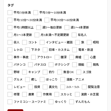
タグ
平均 5分未満
平均 5分～10分未満
平均 10分～30分未満
平均 30分～60分未満
平均 1時間以上
週5～毎日更新
週1～4本更新
月1～3本更新
月1未満～不定期更新
有名人
芸人
コント
インタビュー・雑談
旅
昭和
レトロ
下ネタ
旧車・カスタム
電車・鉄道
事件・事故
アウトロー
闇深
廃墟
心霊
パチンコ
パチスロ
ボクシング
競艇
競馬
野球
キャンプ
釣り
無音OK
スゴ技
グルメ
癒し
ほっこり
漫画・アニメ
レビュー
投資
異文化
2ch・5ch
閲覧注意
修理
農業
作業用
スカッと
演劇・お芝居
ファミコン・スーファミ
ゆっくり
ずんだもん