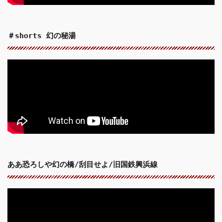
＃shorts 幻の秘湯
ああ恐ろしや幻の橋/刮目せよ/旧国鉄興浜線