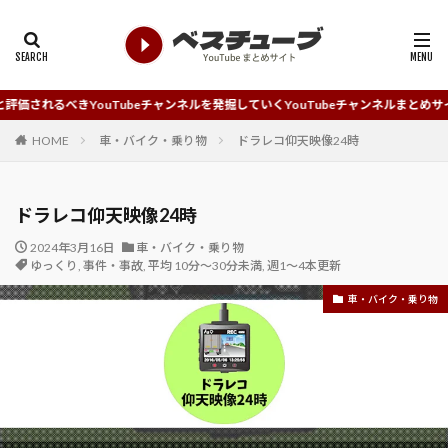
uTubeチャンネルを発掘していくYouTubeチャンネルまとめサイトです。
HOME
車・バイク・乗り物
ドラレコ仰天映像24時
ドラレコ仰天映像24時
2024年3月16日
車・バイク・乗り物
ゆっくり
,
事件・事故
,
平均 10分～30分未満
,
週1～4本更新
車・バイク・乗り物