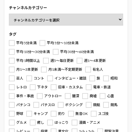
チャンネルカテゴリー
タグ
平均 5分未満
平均 5分～10分未満
平均 10分～30分未満
平均 30分～60分未満
平均 1時間以上
週5～毎日更新
週1～4本更新
月1～3本更新
月1未満～不定期更新
有名人
芸人
コント
インタビュー・雑談
旅
昭和
レトロ
下ネタ
旧車・カスタム
電車・鉄道
事件・事故
アウトロー
闇深
廃墟
心霊
パチンコ
パチスロ
ボクシング
競艇
競馬
野球
キャンプ
釣り
無音OK
スゴ技
グルメ
癒し
ほっこり
漫画・アニメ
レビュー
投資
異文化
2ch・5ch
閲覧注意