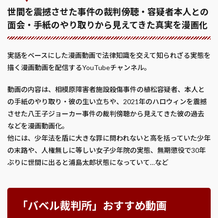
世間を震撼させた事件の裁判傍聴・容疑者本人との
面会・手紙のやり取りから見えてきた真実を漫画化
実話をベースにした漫画動画で法律知識を交えて知られざる実態を
描く漫画動画を配信するYouTubeチャンネル。
動画の内容は、相模原障害者施設殺傷事件の植松容疑者、本人と
の手紙のやり取り・彼の生い立ちや、2021年のハロウィンを震撼
させた八王子ジョーカー事件の裁判傍聴から見えてきた彼の過去
などを漫画動画化。
他には、少年法を盾に大きな罪に問われないと高を括っていた少年
の末路や、人権無しに等しい女子少年院の実態、無期懲役で30年
ぶりに世間に出ると浦島太郎状態になっていて…など
「バベル裁判所」おすすめ動画