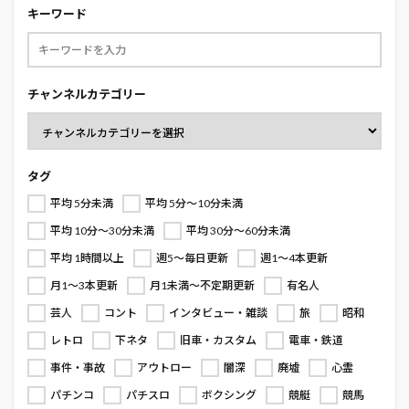
キーワード
チャンネルカテゴリー
タグ
平均 5分未満
平均 5分～10分未満
平均 10分～30分未満
平均 30分～60分未満
平均 1時間以上
週5～毎日更新
週1～4本更新
月1～3本更新
月1未満～不定期更新
有名人
芸人
コント
インタビュー・雑談
旅
昭和
レトロ
下ネタ
旧車・カスタム
電車・鉄道
事件・事故
アウトロー
闇深
廃墟
心霊
パチンコ
パチスロ
ボクシング
競艇
競馬