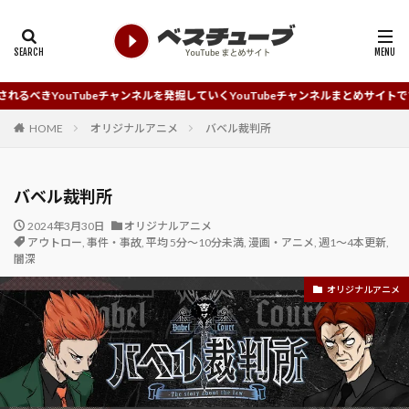
beチャンネルを発掘していくYouTubeチャンネルまとめサイトです。
HOME
オリジナルアニメ
バベル裁判所
バベル裁判所
2024年3月30日
オリジナルアニメ
アウトロー
,
事件・事故
,
平均 5分～10分未満
,
漫画・アニメ
,
週1～4本更新
,
闇深
オリジナルアニメ