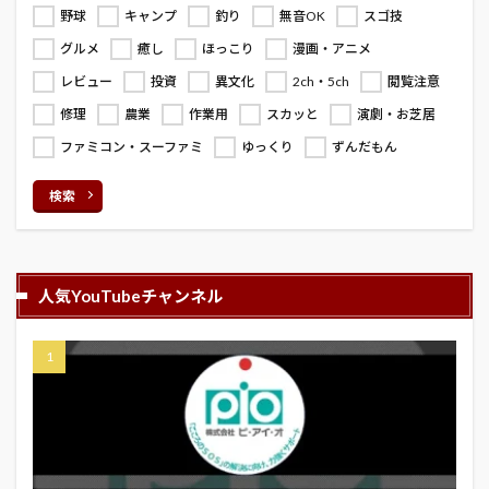
野球
キャンプ
釣り
無音OK
スゴ技
グルメ
癒し
ほっこり
漫画・アニメ
レビュー
投資
異文化
2ch・5ch
閲覧注意
修理
農業
作業用
スカッと
演劇・お芝居
ファミコン・スーファミ
ゆっくり
ずんだもん
検索
人気YouTubeチャンネル