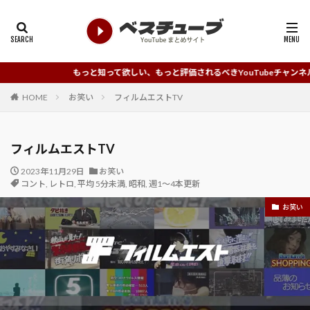
もっと知って欲しい、もっと評価されるべきYouTubeチャンネルを発掘していく
HOME
お笑い
フィルムエストTV
フィルムエストTV
2023年11月29日
お笑い
コント
,
レトロ
,
平均 5分未満
,
昭和
,
週1～4本更新
お笑い