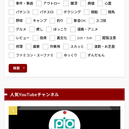
事件・事故
アウトロー
闇深
廃墟
心霊
パチンコ
パチスロ
ボクシング
競艇
競馬
野球
キャンプ
釣り
無音OK
スゴ技
グルメ
癒し
ほっこり
漫画・アニメ
レビュー
投資
異文化
2ch・5ch
閲覧注意
修理
農業
作業用
スカッと
演劇・お芝居
ファミコン・スーファミ
ゆっくり
ずんだもん
検索
人気YouTubeチャンネル