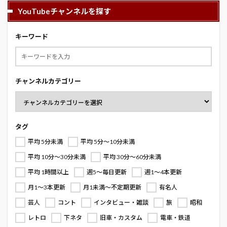
YouTubeチャンネルを探す
キーワード
チャンネルカテゴリー
タグ
平均 5分未満
平均 5分～10分未満
平均 10分～30分未満
平均 30分～60分未満
平均 1時間以上
週5～毎日更新
週1～4本更新
月1～3本更新
月1未満～不定期更新
有名人
芸人
コント
インタビュー・雑談
旅
昭和
レトロ
下ネタ
旧車・カスタム
電車・鉄道