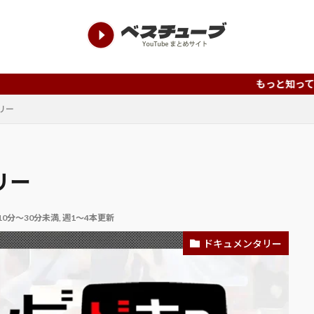
もっと知って欲しい、もっと評
リー
リー
10分～30分未満
,
週1～4本更新
ドキュメンタリー