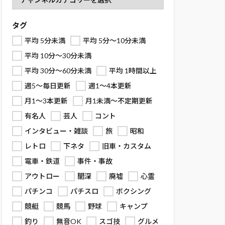
タグ
平均 5分未満
平均 5分～10分未満
平均 10分～30分未満
平均 30分～60分未満
平均 1時間以上
週5～毎日更新
週1～4本更新
月1～3本更新
月1未満～不定期更新
有名人
芸人
コント
インタビュー・雑談
旅
昭和
レトロ
下ネタ
旧車・カスタム
電車・鉄道
事件・事故
アウトロー
闇深
廃墟
心霊
パチンコ
パチスロ
ボクシング
競艇
競馬
野球
キャンプ
釣り
無音OK
スゴ技
グルメ