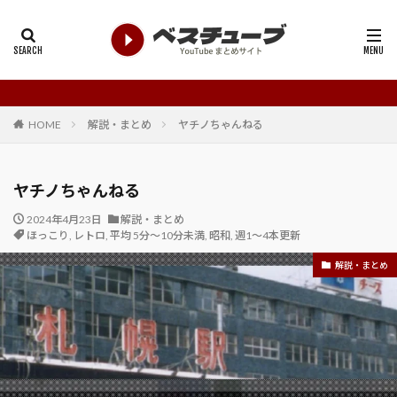
もっと知って欲し
HOME
解説・まとめ
ヤチノちゃんねる
ヤチノちゃんねる
2024年4月23日
解説・まとめ
ほっこり
,
レトロ
,
平均 5分～10分未満
,
昭和
,
週1～4本更新
解説・まとめ