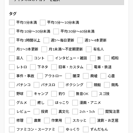
タグ
平均 5分未満
平均 5分～10分未満
平均 10分～30分未満
平均 30分～60分未満
平均 1時間以上
週5～毎日更新
週1～4本更新
月1～3本更新
月1未満～不定期更新
有名人
芸人
コント
インタビュー・雑談
旅
昭和
レトロ
下ネタ
旧車・カスタム
電車・鉄道
事件・事故
アウトロー
闇深
廃墟
心霊
パチンコ
パチスロ
ボクシング
競艇
競馬
野球
キャンプ
釣り
無音OK
スゴ技
グルメ
癒し
ほっこり
漫画・アニメ
レビュー
投資
異文化
2ch・5ch
閲覧注意
修理
農業
作業用
スカッと
演劇・お芝居
ファミコン・スーファミ
ゆっくり
ずんだもん