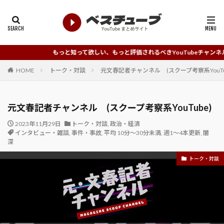
もっと知って欲しい、もっと評価されるべきYouTubeチャンネルを発掘していく
HOME
トーク・対談
元文春記者チャンネル (スクープ考察系YouTu
元文春記者チャンネル (スクープ考察系YouTube)
2023年11月29日
トーク・対談
,
政治・経済
インタビュー・雑談
,
事件・事故
,
平均 10分～30分未満
,
週1～4本更新
,
闇
深
トーク・対談