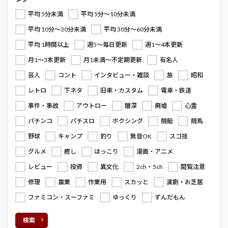
平均 5分未満
平均 5分～10分未満
平均 10分～30分未満
平均 30分～60分未満
平均 1時間以上
週5～毎日更新
週1～4本更新
月1～3本更新
月1未満～不定期更新
有名人
芸人
コント
インタビュー・雑談
旅
昭和
レトロ
下ネタ
旧車・カスタム
電車・鉄道
事件・事故
アウトロー
闇深
廃墟
心霊
パチンコ
パチスロ
ボクシング
競艇
競馬
野球
キャンプ
釣り
無音OK
スゴ技
グルメ
癒し
ほっこり
漫画・アニメ
レビュー
投資
異文化
2ch・5ch
閲覧注意
修理
農業
作業用
スカッと
演劇・お芝居
ファミコン・スーファミ
ゆっくり
ずんだもん
検索