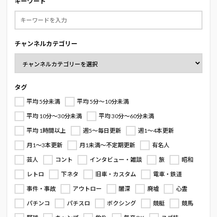
キーワード
チャンネルカテゴリー
タグ
平均 5分未満
平均 5分～10分未満
平均 10分～30分未満
平均 30分～60分未満
平均 1時間以上
週5～毎日更新
週1～4本更新
月1～3本更新
月1未満～不定期更新
有名人
芸人
コント
インタビュー・雑談
旅
昭和
レトロ
下ネタ
旧車・カスタム
電車・鉄道
事件・事故
アウトロー
闇深
廃墟
心霊
パチンコ
パチスロ
ボクシング
競艇
競馬