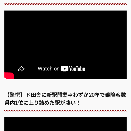
【驚愕】ド田舎に新駅開業⇒わずか20年で乗降客数
県内1位に上り詰めた駅が凄い！