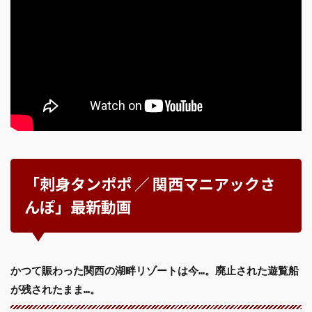
「刺身タンポポ ／ 関西マニアックさ
んぽ」最新動画
かつて賑わった関西の湖畔リゾートは今…。廃止された遊覧船
が残されたまま…。