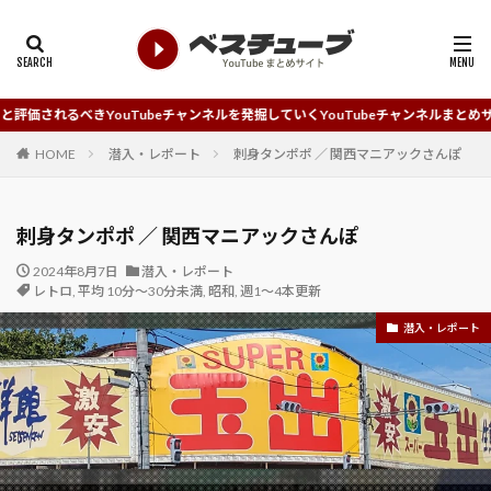
ouTubeチャンネルを発掘していくYouTubeチャンネルまとめサイトです。
HOME
潜入・レポート
刺身タンポポ ／ 関西マニアックさんぽ
刺身タンポポ ／ 関西マニアックさんぽ
2024年8月7日
潜入・レポート
レトロ
,
平均 10分～30分未満
,
昭和
,
週1～4本更新
潜入・レポート