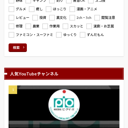
野球
キャンプ
釣り
無音OK
スゴ技
グルメ
癒し
ほっこり
漫画・アニメ
レビュー
投資
異文化
2ch・5ch
閲覧注意
修理
農業
作業用
スカッと
演劇・お芝居
ファミコン・スーファミ
ゆっくり
ずんだもん
検索
人気YouTubeチャンネル