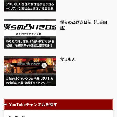
僕らの凸げき日記【仕事図
鑑】
食えもん
YouTubeチャンネルを探す