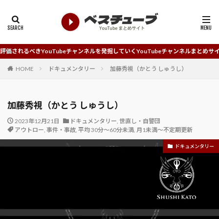
uTubeチャンネルを発掘していくYouTubeチャンネルまとめサイトです。
HOME
ドキュメンタリー
加藤秀視（かとう しゅうし）
加藤秀視（かとう しゅうし）
2023年12月21日
ドキュメンタリー
,
世直し・自警団
アウトロー
,
事件・事故
,
平均 30分～60分未満
,
月1未満～不定期更新
ドキュメンタリー