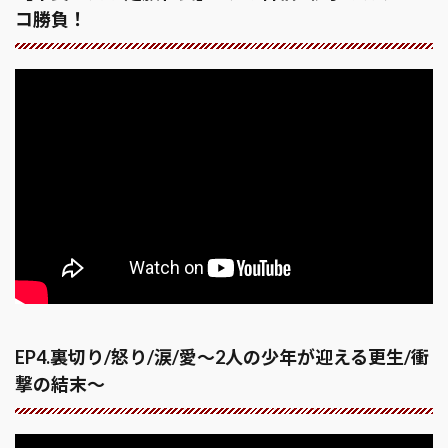
コ勝負！
EP4.裏切り/怒り/涙/愛〜2人の少年が迎える更生/衝
撃の結末〜