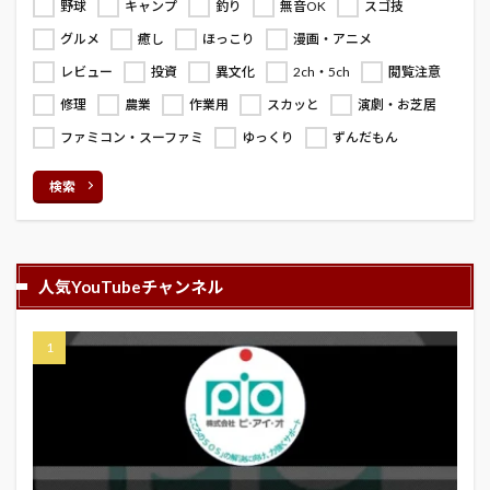
野球
キャンプ
釣り
無音OK
スゴ技
グルメ
癒し
ほっこり
漫画・アニメ
レビュー
投資
異文化
2ch・5ch
閲覧注意
修理
農業
作業用
スカッと
演劇・お芝居
ファミコン・スーファミ
ゆっくり
ずんだもん
検索
人気YouTubeチャンネル