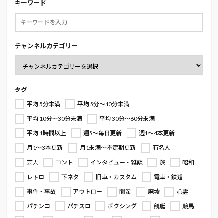
キーワード
チャンネルカテゴリー
タグ
平均 5分未満
平均 5分～10分未満
平均 10分～30分未満
平均 30分～60分未満
平均 1時間以上
週5～毎日更新
週1～4本更新
月1～3本更新
月1未満～不定期更新
有名人
芸人
コント
インタビュー・雑談
旅
昭和
レトロ
下ネタ
旧車・カスタム
電車・鉄道
事件・事故
アウトロー
闇深
廃墟
心霊
パチンコ
パチスロ
ボクシング
競艇
競馬