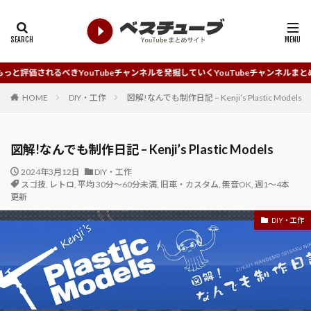
YouTubeチャンネルを発掘していくYouTubeチャンネルまとめサイトです。
HOME
DIY・工作
図解!なんでも制作日記 – Kenji’s Plastic Models
図解!なんでも制作日記 – Kenji’s Plastic Models
2024年3月12日
DIY・工作
スゴ技
,
レトロ
,
平均 30分～60分未満
,
旧車・カスタム
,
無音OK
,
週1～4本
更新
DIY・工作