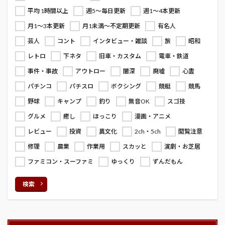
平均 1時間以上
週5～毎日更新
週1～4本更新
月1～3本更新
月1未満～不定期更新
有名人
芸人
コント
インタビュー・雑談
旅
昭和
レトロ
下ネタ
旧車・カスタム
電車・鉄道
事件・事故
アウトロー
闇深
廃墟
心霊
パチンコ
パチスロ
ボクシング
競艇
競馬
野球
キャンプ
釣り
無音OK
スゴ技
グルメ
癒し
ほっこり
漫画・アニメ
レビュー
投資
異文化
2ch・5ch
閲覧注意
修理
農業
作業用
スカッと
演劇・お芝居
ファミコン・スーファミ
ゆっくり
ずんだもん
検索