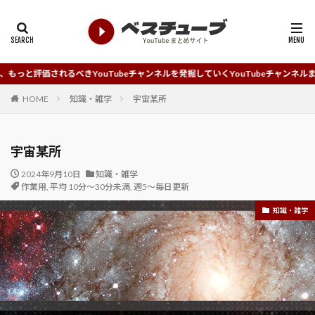
べきYouTubeチャンネルを発掘していくYouTubeチャンネルまとめサイトです
HOME
知識・雑学
宇宙某所
宇宙某所
2024年9月10日
知識・雑学
作業用
,
平均 10分～30分未満
,
週5～毎日更新
知識・雑学