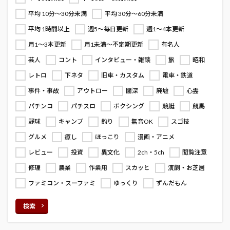
平均 10分～30分未満
平均 30分～60分未満
平均 1時間以上
週5～毎日更新
週1～4本更新
月1～3本更新
月1未満～不定期更新
有名人
芸人
コント
インタビュー・雑談
旅
昭和
レトロ
下ネタ
旧車・カスタム
電車・鉄道
事件・事故
アウトロー
闇深
廃墟
心霊
パチンコ
パチスロ
ボクシング
競艇
競馬
野球
キャンプ
釣り
無音OK
スゴ技
グルメ
癒し
ほっこり
漫画・アニメ
レビュー
投資
異文化
2ch・5ch
閲覧注意
修理
農業
作業用
スカッと
演劇・お芝居
ファミコン・スーファミ
ゆっくり
ずんだもん
検索