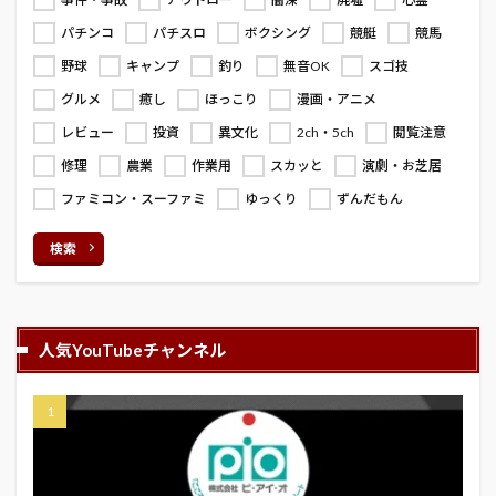
パチンコ
パチスロ
ボクシング
競艇
競馬
野球
キャンプ
釣り
無音OK
スゴ技
グルメ
癒し
ほっこり
漫画・アニメ
レビュー
投資
異文化
2ch・5ch
閲覧注意
修理
農業
作業用
スカッと
演劇・お芝居
ファミコン・スーファミ
ゆっくり
ずんだもん
検索
人気YouTubeチャンネル