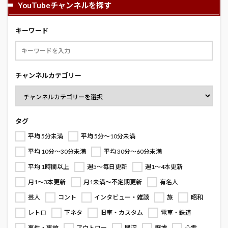
YouTubeチャンネルを探す
キーワード
チャンネルカテゴリー
タグ
平均 5分未満
平均 5分～10分未満
平均 10分～30分未満
平均 30分～60分未満
平均 1時間以上
週5～毎日更新
週1～4本更新
月1～3本更新
月1未満～不定期更新
有名人
芸人
コント
インタビュー・雑談
旅
昭和
レトロ
下ネタ
旧車・カスタム
電車・鉄道
事件・事故
アウトロー
闇深
廃墟
心霊