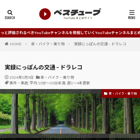
ouTubeチャンネルを発掘していくYouTubeチャンネルまとめサイトです。
HOME
車・バイク・乗り物
実録にっぽんの交通 – ドラレコ
実録にっぽんの交通 – ドラレコ
2024年5月9日
車・バイク・乗り物
事件・事故
,
平均 10分～30分未満
,
週1～4本更新
車・バイク・乗り物