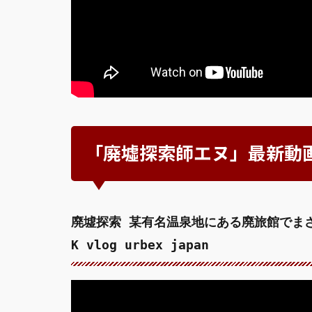
「廃墟探索師エヌ」最新動
廃墟探索 某有名温泉地にある廃旅館でま
K vlog urbex japan