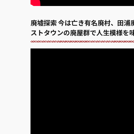
廃墟探索 今は亡き有名廃村、田浦
ストタウンの廃屋群で人生模様を味わう vl