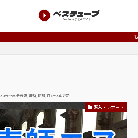
もっと知って欲しい、
 30分～60分未満
,
廃墟
,
昭和
,
月1～3本更新
潜入・レポート