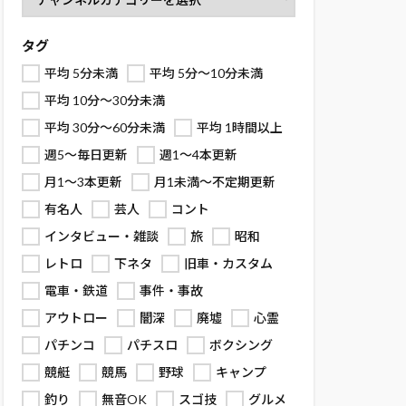
タグ
平均 5分未満
平均 5分～10分未満
平均 10分～30分未満
平均 30分～60分未満
平均 1時間以上
週5～毎日更新
週1～4本更新
月1～3本更新
月1未満～不定期更新
有名人
芸人
コント
インタビュー・雑談
旅
昭和
レトロ
下ネタ
旧車・カスタム
電車・鉄道
事件・事故
アウトロー
闇深
廃墟
心霊
パチンコ
パチスロ
ボクシング
競艇
競馬
野球
キャンプ
釣り
無音OK
スゴ技
グルメ