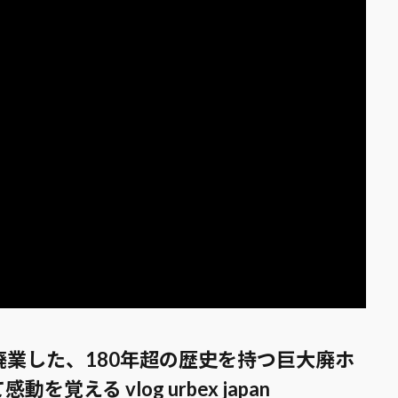
廃業した、180年超の歴史を持つ巨大廃ホ
える vlog urbex japan