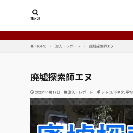
HOME
潜入・レポート
廃墟探索師エヌ
廃墟探索師エヌ
2025年4月19日
潜入・レポート
レトロ
,
下ネタ
,
平均