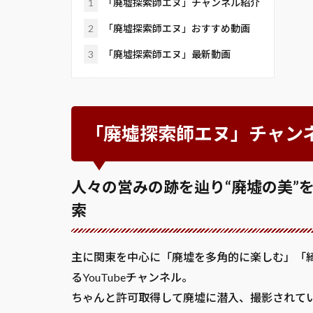
1
「廃墟探索師エヌ」チャンネル紹介
2
「廃墟探索師エヌ」おすすめ動画
3
「廃墟探索師エヌ」最新動画
「廃墟探索師エヌ」チャン
人々の営みの跡を辿り“廃墟の美”
索
主に関東を中心に「廃墟を多角的に楽しむ」「
るYouTubeチャンネル。
ちゃんと許可取得して廃墟に潜入、撮影されて