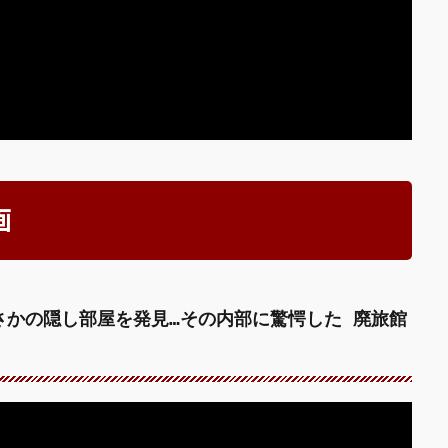
画
さかの隠し部屋を発見…その内部に驚愕した 廃旅館