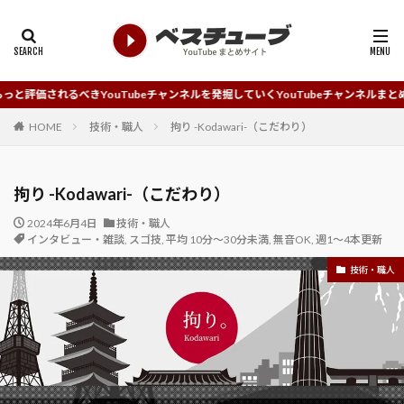
YouTubeチャンネルを発掘していくYouTubeチャンネルまとめサイトです。
HOME
技術・職人
拘り -Kodawari-（こだわり）
拘り -Kodawari-（こだわり）
2024年6月4日
技術・職人
インタビュー・雑談
,
スゴ技
,
平均 10分～30分未満
,
無音OK
,
週1～4本更新
技術・職人