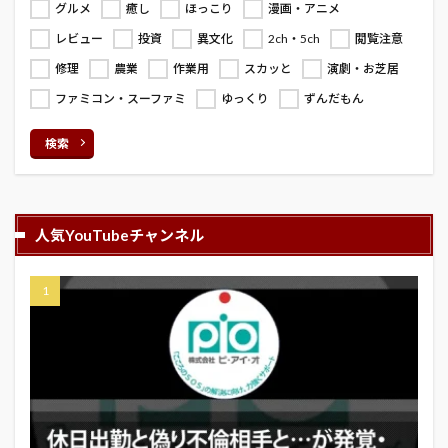
グルメ
癒し
ほっこり
漫画・アニメ
レビュー
投資
異文化
2ch・5ch
閲覧注意
修理
農業
作業用
スカッと
演劇・お芝居
ファミコン・スーファミ
ゆっくり
ずんだもん
検索
人気YouTubeチャンネル