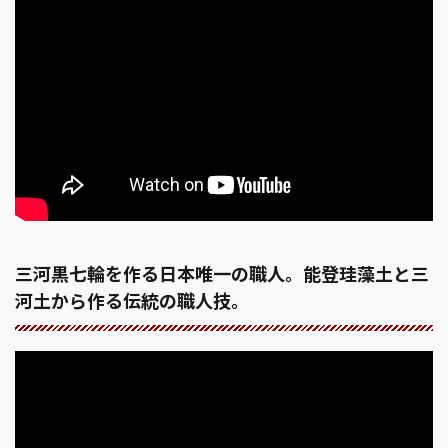
三河黒七輪を作る日本唯一の職人。能登珪藻土と三
河土から作る伝統の職人技。