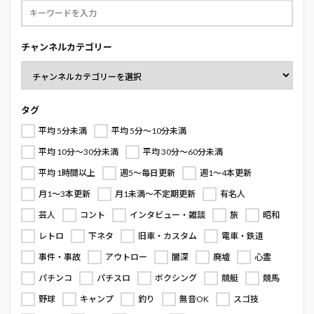
チャンネルカテゴリー
タグ
平均 5分未満
平均 5分～10分未満
平均 10分～30分未満
平均 30分～60分未満
平均 1時間以上
週5～毎日更新
週1～4本更新
月1～3本更新
月1未満～不定期更新
有名人
芸人
コント
インタビュー・雑談
旅
昭和
レトロ
下ネタ
旧車・カスタム
電車・鉄道
事件・事故
アウトロー
闇深
廃墟
心霊
パチンコ
パチスロ
ボクシング
競艇
競馬
野球
キャンプ
釣り
無音OK
スゴ技