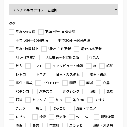
タグ
平均 5分未満
平均 5分～10分未満
平均 10分～30分未満
平均 30分～60分未満
平均 1時間以上
週5～毎日更新
週1～4本更新
月1～3本更新
月1未満～不定期更新
有名人
芸人
コント
インタビュー・雑談
旅
昭和
レトロ
下ネタ
旧車・カスタム
電車・鉄道
事件・事故
アウトロー
闇深
廃墟
心霊
パチンコ
パチスロ
ボクシング
競艇
競馬
野球
キャンプ
釣り
無音OK
スゴ技
グルメ
癒し
ほっこり
漫画・アニメ
レビュー
投資
異文化
2ch・5ch
閲覧注意
修理
農業
作業用
スカッと
演劇・お芝居