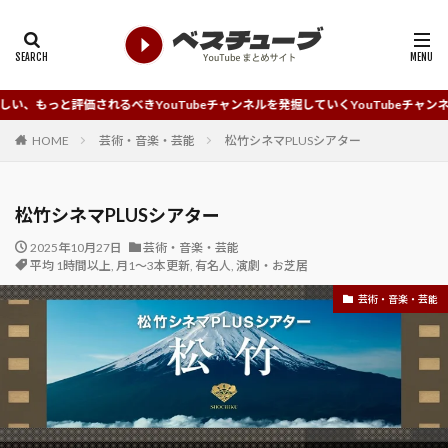
れるべきYouTubeチャンネルを発掘していくYouTubeチャンネルまとめサイト
HOME
芸術・音楽・芸能
松竹シネマPLUSシアター
松竹シネマPLUSシアター
2025年10月27日
芸術・音楽・芸能
平均 1時間以上
,
月1～3本更新
,
有名人
,
演劇・お芝居
芸術・音楽・芸能