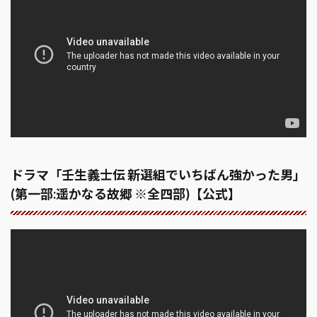
ドラマ「壬生義士伝 新選組でいちばん強かった男」
(第一部:遥かなる故郷 ※全四部)【公式】