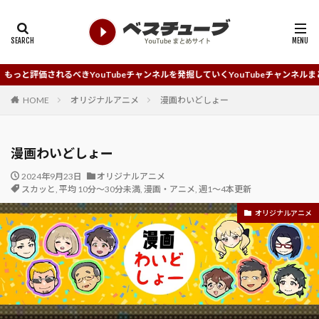
きYouTubeチャンネルを発掘していくYouTubeチャンネルまとめサイトです。
HOME
オリジナルアニメ
漫画わいどしょー
漫画わいどしょー
2024年9月23日
オリジナルアニメ
スカッと
,
平均 10分～30分未満
,
漫画・アニメ
,
週1～4本更新
オリジナルアニメ