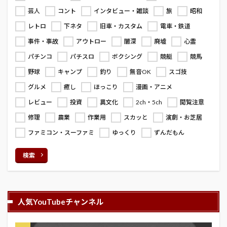
芸人
コント
インタビュー・雑談
旅
昭和
レトロ
下ネタ
旧車・カスタム
電車・鉄道
事件・事故
アウトロー
闇深
廃墟
心霊
パチンコ
パチスロ
ボクシング
競艇
競馬
野球
キャンプ
釣り
無音OK
スゴ技
グルメ
癒し
ほっこり
漫画・アニメ
レビュー
投資
異文化
2ch・5ch
閲覧注意
修理
農業
作業用
スカッと
演劇・お芝居
ファミコン・スーファミ
ゆっくり
ずんだもん
検索
人気YouTubeチャンネル