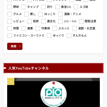
野球
キャンプ
釣り
無音OK
スゴ技
グルメ
癒し
ほっこり
漫画・アニメ
レビュー
投資
異文化
2ch・5ch
閲覧注意
修理
農業
作業用
スカッと
演劇・お芝居
ファミコン・スーファミ
ゆっくり
ずんだもん
検索
人気YouTubeチャンネル