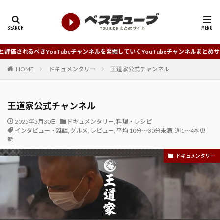
uTubeチャンネルを発掘していくYouTubeチャンネルまとめサイトです。
HOME
ドキュメンタリー
王道家公式チャンネル
王道家公式チャンネル
2025年5月30日
ドキュメンタリー
,
料理・レシピ
インタビュー・雑談
,
グルメ
,
レビュー
,
平均 10分～30分未満
,
週1～4本更
新
ドキュメンタリー