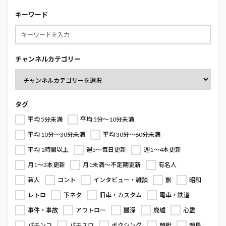
キーワード
チャンネルカテゴリー
タグ
平均 5分未満
平均 5分～10分未満
平均 10分～30分未満
平均 30分～60分未満
平均 1時間以上
週5～毎日更新
週1～4本更新
月1～3本更新
月1未満～不定期更新
有名人
芸人
コント
インタビュー・雑談
旅
昭和
レトロ
下ネタ
旧車・カスタム
電車・鉄道
事件・事故
アウトロー
闇深
廃墟
心霊
パチンコ
パチスロ
ボクシング
競艇
競馬