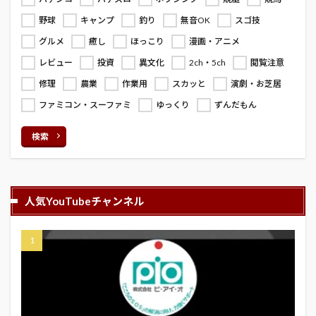
野球
キャンプ
釣り
無音OK
スゴ技
グルメ
癒し
ほっこり
漫画・アニメ
レビュー
投資
異文化
2ch・5ch
閲覧注意
修理
農業
作業用
スカッと
演劇・お芝居
ファミコン・スーファミ
ゆっくり
ずんだもん
検索
人気YouTubeチャンネル