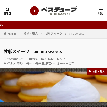
もっと知って欲
HOME
技術・職人
甘彩スイーツ amairo sweets
甘彩スイーツ amairo sweets
2025年8月21日
技術・職人
,
料理・レシピ
グルメ
,
平均 10分～30分未満
,
無音OK
,
週1～4本更新
技術・職人