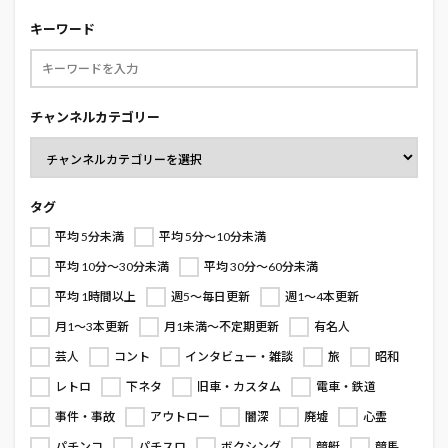
キーワード
チャンネルカテゴリー
タグ
平均 5分未満
平均 5分～10分未満
平均 10分～30分未満
平均 30分～60分未満
平均 1時間以上
週5～毎日更新
週1～4本更新
月1～3本更新
月1未満～不定期更新
有名人
芸人
コント
インタビュー・雑談
旅
昭和
レトロ
下ネタ
旧車・カスタム
電車・鉄道
事件・事故
アウトロー
闇深
廃墟
心霊
パチンコ
パチスロ
ボクシング
競艇
競馬