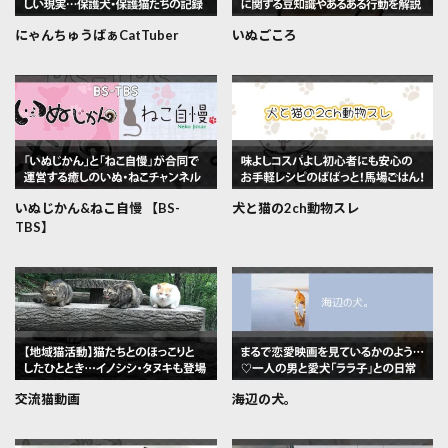
にゃんちゅうばぁCatTuber
いぬごころ
いぬじかん&ねこ自慢 【BS-
犬と猫の2ch動物スレ
TBS】
交流猫動画
海辺の犬。