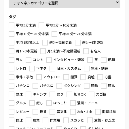
タグ
平均 5分未満
平均 5分～10分未満
平均 10分～30分未満
平均 30分～60分未満
平均 1時間以上
週5～毎日更新
週1～4本更新
月1～3本更新
月1未満～不定期更新
有名人
芸人
コント
インタビュー・雑談
旅
昭和
レトロ
下ネタ
旧車・カスタム
電車・鉄道
事件・事故
アウトロー
闇深
廃墟
心霊
パチンコ
パチスロ
ボクシング
競艇
競馬
野球
キャンプ
釣り
無音OK
スゴ技
グルメ
癒し
ほっこり
漫画・アニメ
レビュー
投資
異文化
2ch・5ch
閲覧注意
修理
農業
作業用
スカッと
演劇・お芝居
ファミコン・スーファミ
ゆっくり
ずんだもん