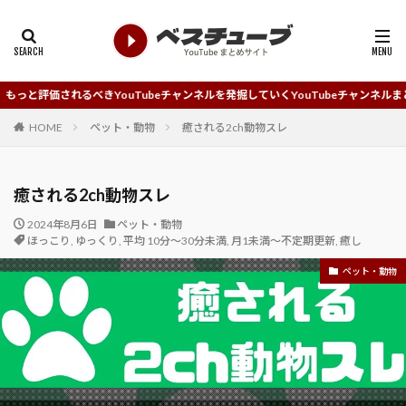
べきYouTubeチャンネルを発掘していくYouTubeチャンネルまとめサイトです
HOME
ペット・動物
癒される2ch動物スレ
癒される2ch動物スレ
2024年8月6日
ペット・動物
ほっこり
,
ゆっくり
,
平均 10分～30分未満
,
月1未満～不定期更新
,
癒し
ペット・動物