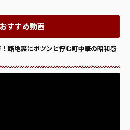
l」おすすめ動画
年！路地裏にポツンと佇む町中華の昭和感