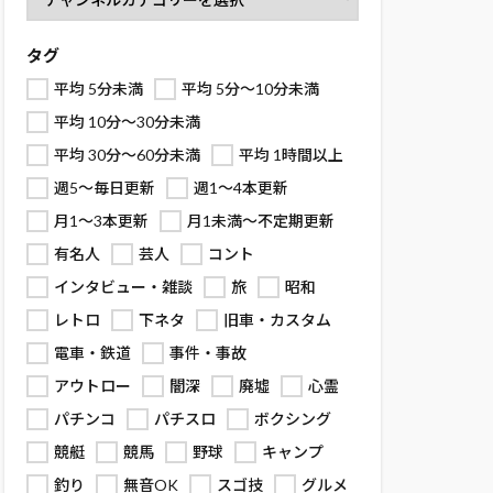
タグ
平均 5分未満
平均 5分～10分未満
平均 10分～30分未満
平均 30分～60分未満
平均 1時間以上
週5～毎日更新
週1～4本更新
月1～3本更新
月1未満～不定期更新
有名人
芸人
コント
インタビュー・雑談
旅
昭和
レトロ
下ネタ
旧車・カスタム
電車・鉄道
事件・事故
アウトロー
闇深
廃墟
心霊
パチンコ
パチスロ
ボクシング
競艇
競馬
野球
キャンプ
釣り
無音OK
スゴ技
グルメ