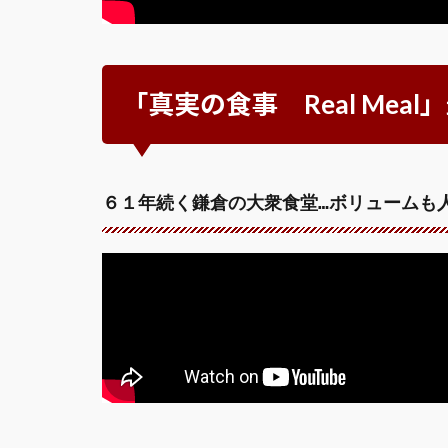
「真実の食事 Real Mea
６１年続く鎌倉の大衆食堂…ボリュームも