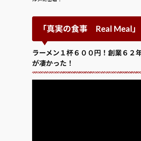
「真実の食事 Real Mea
ラーメン１杯６００円！創業６２
が凄かった！