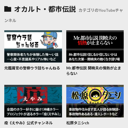
オカルト・都市伝説
カテゴリのYouTubeチャ
ンネル
元鑑識官の警察ウラ話ちゃんねる
Mr.都市伝説 関暁夫の情熱が止ま
らない
疫《えやみ》公式チャンネル
松原タニシch