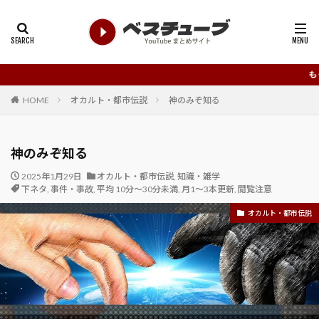
もっと知って欲しい、
HOME
オカルト・都市伝説
神のみぞ知る
神のみぞ知る
2025年1月29日
オカルト・都市伝説
,
知識・雑学
下ネタ
,
事件・事故
,
平均 10分～30分未満
,
月1～3本更新
,
閲覧注意
オカルト・都市伝説