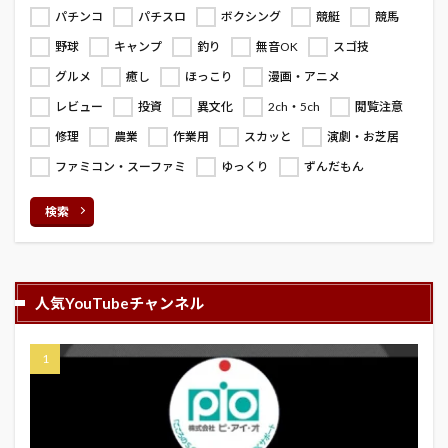
パチンコ
パチスロ
ボクシング
競艇
競馬
野球
キャンプ
釣り
無音OK
スゴ技
グルメ
癒し
ほっこり
漫画・アニメ
レビュー
投資
異文化
2ch・5ch
閲覧注意
修理
農業
作業用
スカッと
演劇・お芝居
ファミコン・スーファミ
ゆっくり
ずんだもん
検索
人気YouTubeチャンネル