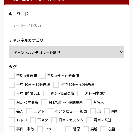
キーワード
チャンネルカテゴリー
タグ
平均 5分未満
平均 5分～10分未満
平均 10分～30分未満
平均 30分～60分未満
平均 1時間以上
週5～毎日更新
週1～4本更新
月1～3本更新
月1未満～不定期更新
有名人
芸人
コント
インタビュー・雑談
旅
昭和
レトロ
下ネタ
旧車・カスタム
電車・鉄道
事件・事故
アウトロー
闇深
廃墟
心霊