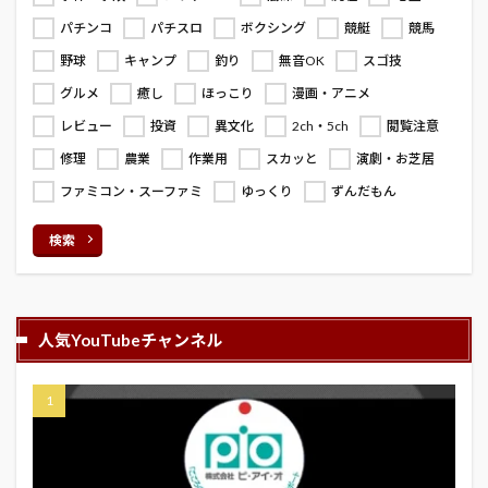
パチンコ
パチスロ
ボクシング
競艇
競馬
野球
キャンプ
釣り
無音OK
スゴ技
グルメ
癒し
ほっこり
漫画・アニメ
レビュー
投資
異文化
2ch・5ch
閲覧注意
修理
農業
作業用
スカッと
演劇・お芝居
ファミコン・スーファミ
ゆっくり
ずんだもん
検索
人気YouTubeチャンネル