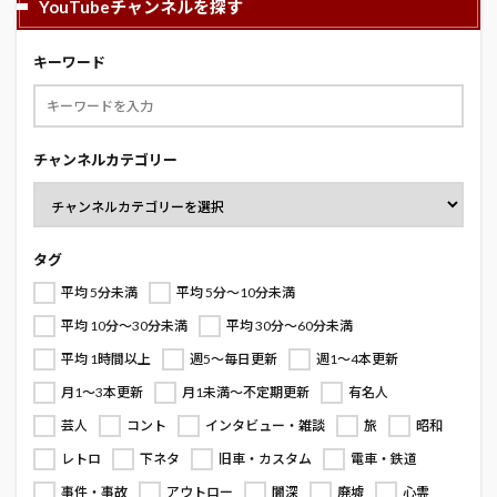
YouTubeチャンネルを探す
キーワード
チャンネルカテゴリー
タグ
平均 5分未満
平均 5分～10分未満
平均 10分～30分未満
平均 30分～60分未満
平均 1時間以上
週5～毎日更新
週1～4本更新
月1～3本更新
月1未満～不定期更新
有名人
芸人
コント
インタビュー・雑談
旅
昭和
レトロ
下ネタ
旧車・カスタム
電車・鉄道
事件・事故
アウトロー
闇深
廃墟
心霊