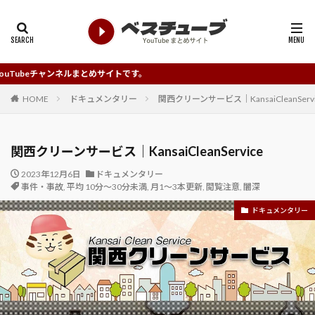
ンネルまとめサイトです。
HOME
ドキュメンタリー
関西クリーンサービス｜KansaiCleanServi
関西クリーンサービス｜KansaiCleanService
2023年12月6日
ドキュメンタリー
事件・事故
,
平均 10分～30分未満
,
月1～3本更新
,
閲覧注意
,
闇深
ドキュメンタリー