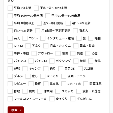
タグ
平均 5分未満
平均 5分～10分未満
平均 10分～30分未満
平均 30分～60分未満
平均 1時間以上
週5～毎日更新
週1～4本更新
月1～3本更新
月1未満～不定期更新
有名人
芸人
コント
インタビュー・雑談
旅
昭和
レトロ
下ネタ
旧車・カスタム
電車・鉄道
事件・事故
アウトロー
闇深
廃墟
心霊
パチンコ
パチスロ
ボクシング
競艇
競馬
野球
キャンプ
釣り
無音OK
スゴ技
グルメ
癒し
ほっこり
漫画・アニメ
レビュー
投資
異文化
2ch・5ch
閲覧注意
修理
農業
作業用
スカッと
演劇・お芝居
ファミコン・スーファミ
ゆっくり
ずんだもん
検索