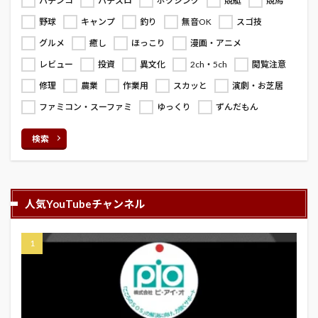
パチンコ
パチスロ
ボクシング
競艇
競馬
野球
キャンプ
釣り
無音OK
スゴ技
グルメ
癒し
ほっこり
漫画・アニメ
レビュー
投資
異文化
2ch・5ch
閲覧注意
修理
農業
作業用
スカッと
演劇・お芝居
ファミコン・スーファミ
ゆっくり
ずんだもん
検索
人気YouTubeチャンネル