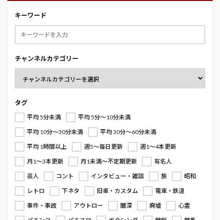
キーワード
チャンネルカテゴリー
タグ
平均 5分未満
平均 5分～10分未満
平均 10分～30分未満
平均 30分～60分未満
平均 1時間以上
週5～毎日更新
週1～4本更新
月1～3本更新
月1未満～不定期更新
有名人
芸人
コント
インタビュー・雑談
旅
昭和
レトロ
下ネタ
旧車・カスタム
電車・鉄道
事件・事故
アウトロー
闇深
廃墟
心霊