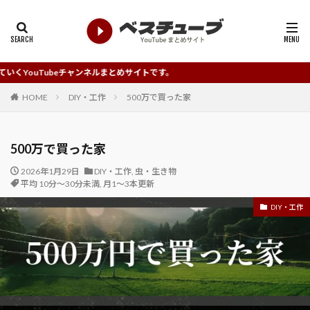
eチャンネルまとめサイトです。
HOME
DIY・工作
500万で買った家
500万で買った家
2026年1月29日
DIY・工作
,
虫・生き物
平均 10分～30分未満
,
月1～3本更新
DIY・工作