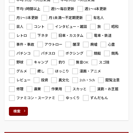
平均 1時間以上
週5～毎日更新
週1～4本更新
月1～3本更新
月1未満～不定期更新
有名人
芸人
コント
インタビュー・雑談
旅
昭和
レトロ
下ネタ
旧車・カスタム
電車・鉄道
事件・事故
アウトロー
闇深
廃墟
心霊
パチンコ
パチスロ
ボクシング
競艇
競馬
野球
キャンプ
釣り
無音OK
スゴ技
グルメ
癒し
ほっこり
漫画・アニメ
レビュー
投資
異文化
2ch・5ch
閲覧注意
修理
農業
作業用
スカッと
演劇・お芝居
ファミコン・スーファミ
ゆっくり
ずんだもん
検索