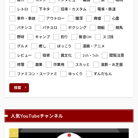
レトロ
下ネタ
旧車・カスタム
電車・鉄道
事件・事故
アウトロー
闇深
廃墟
心霊
パチンコ
パチスロ
ボクシング
競艇
競馬
野球
キャンプ
釣り
無音OK
スゴ技
グルメ
癒し
ほっこり
漫画・アニメ
レビュー
投資
異文化
2ch・5ch
閲覧注意
修理
農業
作業用
スカッと
演劇・お芝居
ファミコン・スーファミ
ゆっくり
ずんだもん
検索
人気YouTubeチャンネル