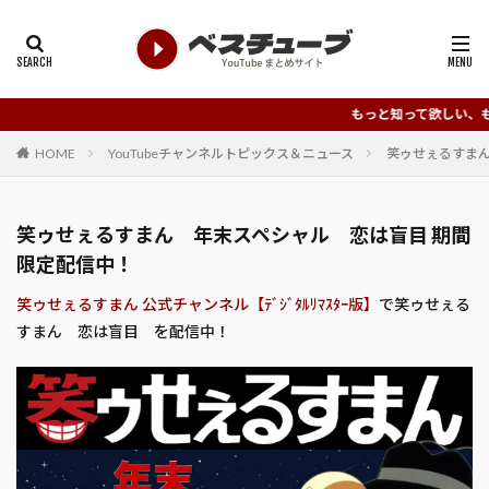
もっと知って欲しい、もっと評価
HOME
YouTubeチャンネルトピックス＆ニュース
笑ゥせぇるすまん
笑ゥせぇるすまん 年末スペシャル 恋は盲目 期間
限定配信中！
笑ゥせぇるすまん 公式チャンネル【ﾃﾞｼﾞﾀﾙﾘﾏｽﾀｰ版】
で笑ゥせぇる
すまん 恋は盲目 を配信中！