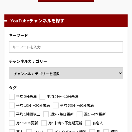
YouTubeチャンネルを探す
キーワード
チャンネルカテゴリー
タグ
平均 5分未満
平均 5分～10分未満
平均 10分～30分未満
平均 30分～60分未満
平均 1時間以上
週5～毎日更新
週1～4本更新
月1～3本更新
月1未満～不定期更新
有名人
芸人
コント
インタビュー・雑談
旅
昭和