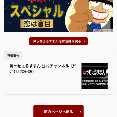
笑ゥせぇるすまん 恋は盲目 を見る
関連情報
笑ゥせぇるすまん 公式チャンネル【ﾃﾞ
ｼﾞﾀﾙﾘﾏｽﾀｰ版】
前のページへ戻る