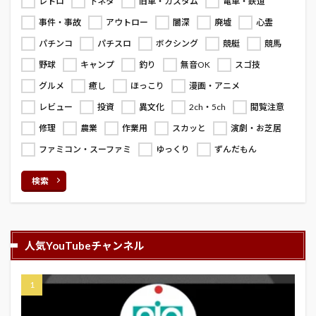
レトロ
下ネタ
旧車・カスタム
電車・鉄道
事件・事故
アウトロー
闇深
廃墟
心霊
パチンコ
パチスロ
ボクシング
競艇
競馬
野球
キャンプ
釣り
無音OK
スゴ技
グルメ
癒し
ほっこり
漫画・アニメ
レビュー
投資
異文化
2ch・5ch
閲覧注意
修理
農業
作業用
スカッと
演劇・お芝居
ファミコン・スーファミ
ゆっくり
ずんだもん
検索
人気YouTubeチャンネル