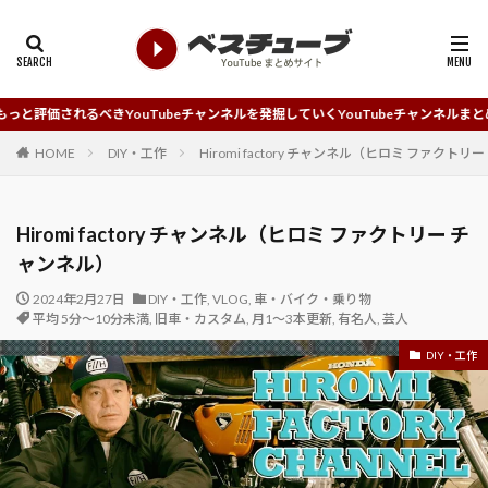
YouTubeチャンネルを発掘していくYouTubeチャンネルまとめサイトです。
HOME
DIY・工作
Hiromi factory チャンネル（ヒロミ ファクト
Hiromi factory チャンネル（ヒロミ ファクトリー チ
ャンネル）
2024年2月27日
DIY・工作
,
VLOG
,
車・バイク・乗り物
平均 5分～10分未満
,
旧車・カスタム
,
月1～3本更新
,
有名人
,
芸人
DIY・工作