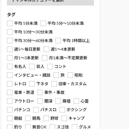
タグ
平均 5分未満
平均 5分～10分未満
平均 10分～30分未満
平均 30分～60分未満
平均 1時間以上
週5～毎日更新
週1～4本更新
月1～3本更新
月1未満～不定期更新
有名人
芸人
コント
インタビュー・雑談
旅
昭和
レトロ
下ネタ
旧車・カスタム
電車・鉄道
事件・事故
アウトロー
闇深
廃墟
心霊
パチンコ
パチスロ
ボクシング
競艇
競馬
野球
キャンプ
釣り
無音OK
スゴ技
グルメ