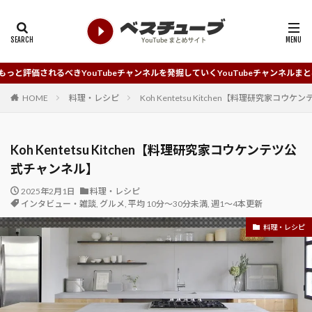
YouTubeチャンネルを発掘していくYouTubeチャンネルまとめサイトです。
HOME
料理・レシピ
Koh Kentetsu Kitchen【料理研究家コ
Koh Kentetsu Kitchen【料理研究家コウケンテツ公
式チャンネル】
2025年2月1日
料理・レシピ
インタビュー・雑談
,
グルメ
,
平均 10分～30分未満
,
週1～4本更新
料理・レシピ