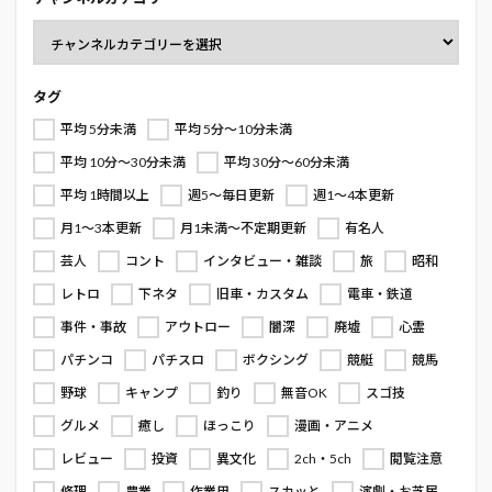
タグ
平均 5分未満
平均 5分～10分未満
平均 10分～30分未満
平均 30分～60分未満
平均 1時間以上
週5～毎日更新
週1～4本更新
月1～3本更新
月1未満～不定期更新
有名人
芸人
コント
インタビュー・雑談
旅
昭和
レトロ
下ネタ
旧車・カスタム
電車・鉄道
事件・事故
アウトロー
闇深
廃墟
心霊
パチンコ
パチスロ
ボクシング
競艇
競馬
野球
キャンプ
釣り
無音OK
スゴ技
グルメ
癒し
ほっこり
漫画・アニメ
レビュー
投資
異文化
2ch・5ch
閲覧注意
修理
農業
作業用
スカッと
演劇・お芝居