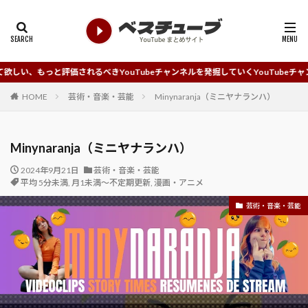
価されるべきYouTubeチャンネルを発掘していくYouTubeチャンネルまとめサ
HOME
芸術・音楽・芸能
Minynaranja（ミニヤナランハ）
Minynaranja（ミニヤナランハ）
2024年9月21日
芸術・音楽・芸能
平均 5分未満
,
月1未満～不定期更新
,
漫画・アニメ
芸術・音楽・芸能