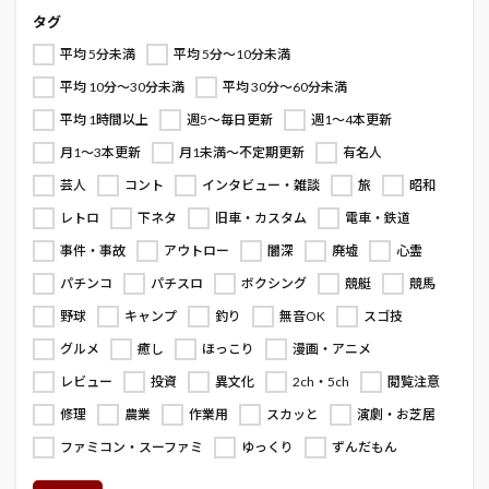
タグ
平均 5分未満
平均 5分～10分未満
平均 10分～30分未満
平均 30分～60分未満
平均 1時間以上
週5～毎日更新
週1～4本更新
月1～3本更新
月1未満～不定期更新
有名人
芸人
コント
インタビュー・雑談
旅
昭和
レトロ
下ネタ
旧車・カスタム
電車・鉄道
事件・事故
アウトロー
闇深
廃墟
心霊
パチンコ
パチスロ
ボクシング
競艇
競馬
野球
キャンプ
釣り
無音OK
スゴ技
グルメ
癒し
ほっこり
漫画・アニメ
レビュー
投資
異文化
2ch・5ch
閲覧注意
修理
農業
作業用
スカッと
演劇・お芝居
ファミコン・スーファミ
ゆっくり
ずんだもん