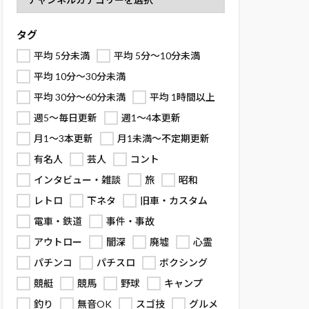
タグ
平均 5分未満
平均 5分～10分未満
平均 10分～30分未満
平均 30分～60分未満
平均 1時間以上
週5～毎日更新
週1～4本更新
月1～3本更新
月1未満～不定期更新
有名人
芸人
コント
インタビュー・雑談
旅
昭和
レトロ
下ネタ
旧車・カスタム
電車・鉄道
事件・事故
アウトロー
闇深
廃墟
心霊
パチンコ
パチスロ
ボクシング
競艇
競馬
野球
キャンプ
釣り
無音OK
スゴ技
グルメ