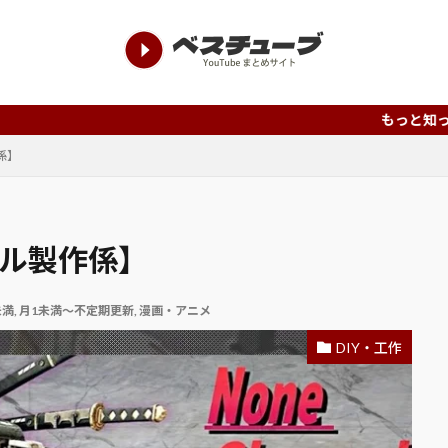
もっと知って欲しい、もっと評価
作係】
モデル製作係】
未満
,
月1未満～不定期更新
,
漫画・アニメ
DIY・工作