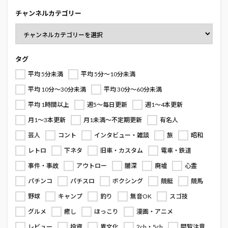
チャンネルカテゴリー
タグ
平均 5分未満
平均 5分～10分未満
平均 10分～30分未満
平均 30分～60分未満
平均 1時間以上
週5～毎日更新
週1～4本更新
月1～3本更新
月1未満～不定期更新
有名人
芸人
コント
インタビュー・雑談
旅
昭和
レトロ
下ネタ
旧車・カスタム
電車・鉄道
事件・事故
アウトロー
闇深
廃墟
心霊
パチンコ
パチスロ
ボクシング
競艇
競馬
野球
キャンプ
釣り
無音OK
スゴ技
グルメ
癒し
ほっこり
漫画・アニメ
レビュー
投資
異文化
2ch・5ch
閲覧注意