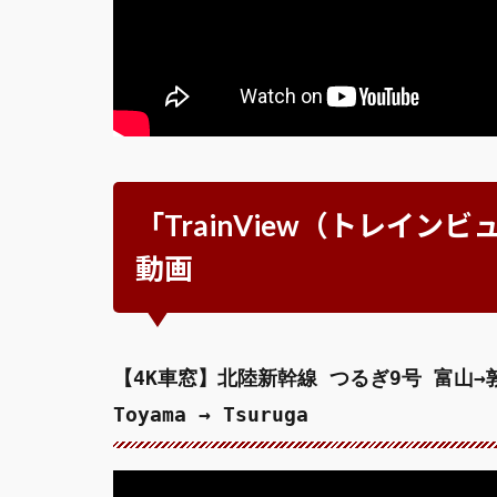
「TrainView（トレイ
動画
【4K車窓】北陸新幹線 つるぎ9号 富山→敦賀 [T
Toyama → Tsuruga