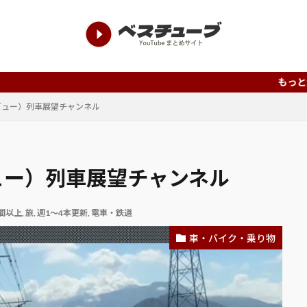
もっと知って欲しい、もっ
インビュー）列車展望チャンネル
ンビュー）列車展望チャンネル
時間以上
,
旅
,
週1～4本更新
,
電車・鉄道
車・バイク・乗り物