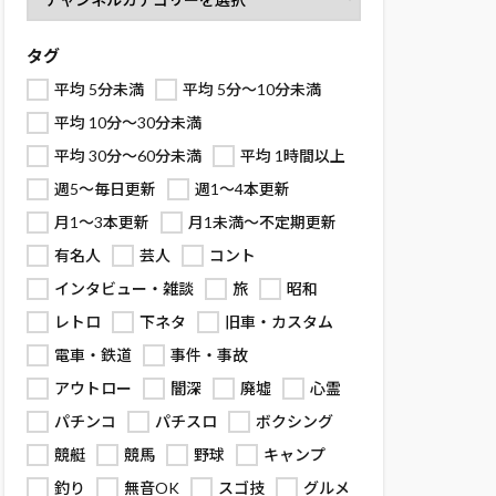
タグ
平均 5分未満
平均 5分～10分未満
平均 10分～30分未満
平均 30分～60分未満
平均 1時間以上
週5～毎日更新
週1～4本更新
月1～3本更新
月1未満～不定期更新
有名人
芸人
コント
インタビュー・雑談
旅
昭和
レトロ
下ネタ
旧車・カスタム
電車・鉄道
事件・事故
アウトロー
闇深
廃墟
心霊
パチンコ
パチスロ
ボクシング
競艇
競馬
野球
キャンプ
釣り
無音OK
スゴ技
グルメ