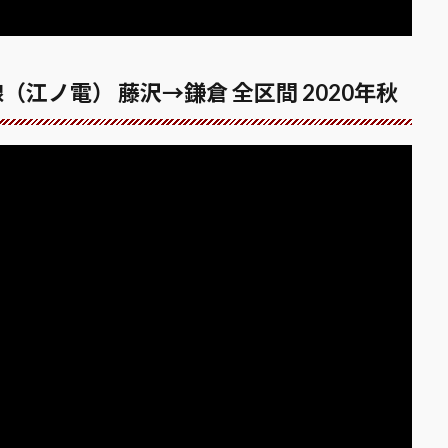
（江ノ電） 藤沢→鎌倉 全区間 2020年秋