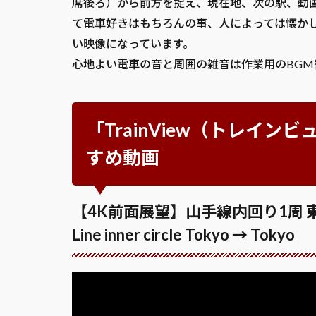
席後ろ）から前方を捉え、現在地、次の駅、動
て電車好きはもちろんの事、人によっては懐か
い映像になっています。
心地よい電車の音と周囲の雑音は作業用のBG
「TrainView（トレイ
すめ動画
【4K前面展望】山手線内回り1周 東京→東京 
Line inner circle Tokyo → Tokyo