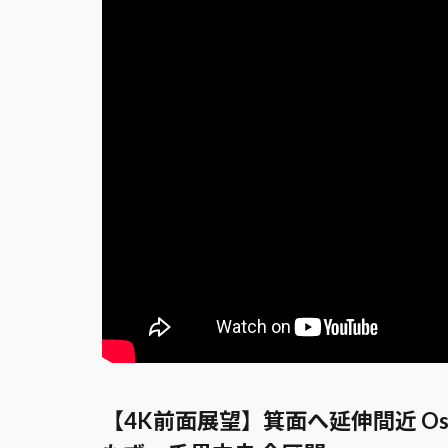
【4K前面展望】箕面へ延伸間近 Os