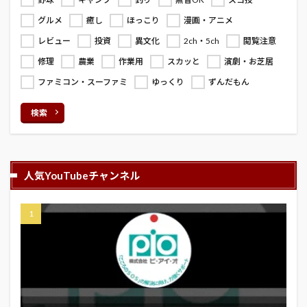
グルメ
癒し
ほっこり
漫画・アニメ
レビュー
投資
異文化
2ch・5ch
閲覧注意
修理
農業
作業用
スカッと
演劇・お芝居
ファミコン・スーファミ
ゆっくり
ずんだもん
検索
人気YouTubeチャンネル