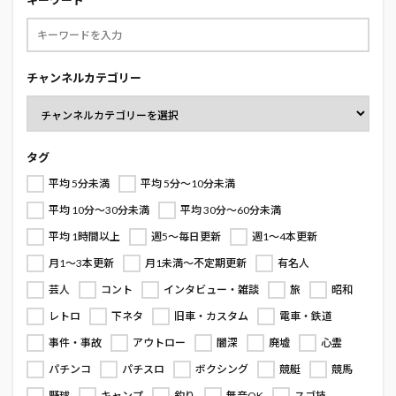
チャンネルカテゴリー
タグ
平均 5分未満
平均 5分～10分未満
平均 10分～30分未満
平均 30分～60分未満
平均 1時間以上
週5～毎日更新
週1～4本更新
月1～3本更新
月1未満～不定期更新
有名人
芸人
コント
インタビュー・雑談
旅
昭和
レトロ
下ネタ
旧車・カスタム
電車・鉄道
事件・事故
アウトロー
闇深
廃墟
心霊
パチンコ
パチスロ
ボクシング
競艇
競馬
野球
キャンプ
釣り
無音OK
スゴ技