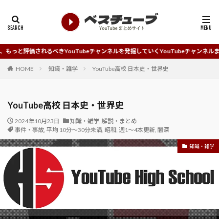
べきYouTubeチャンネルを発掘していくYouTubeチャンネルまとめサイトです
HOME
知識・雑学
YouTube高校 日本史・世界史
YouTube高校 日本史・世界史
2024年10月23日
知識・雑学
,
解説・まとめ
事件・事故
,
平均 10分～30分未満
,
昭和
,
週1～4本更新
,
闇深
知識・雑学