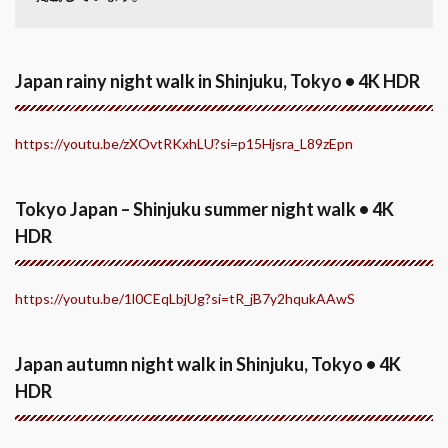
Japan rainy night walk in Shinjuku, Tokyo • 4K HDR
https://youtu.be/zXOvtRKxhLU?si=p15Hjsra_L89zEpn
Tokyo Japan – Shinjuku summer night walk • 4K
HDR
https://youtu.be/1l0CEqLbjUg?si=tR_jB7y2hqukAAwS
Japan autumn night walk in Shinjuku, Tokyo • 4K
HDR