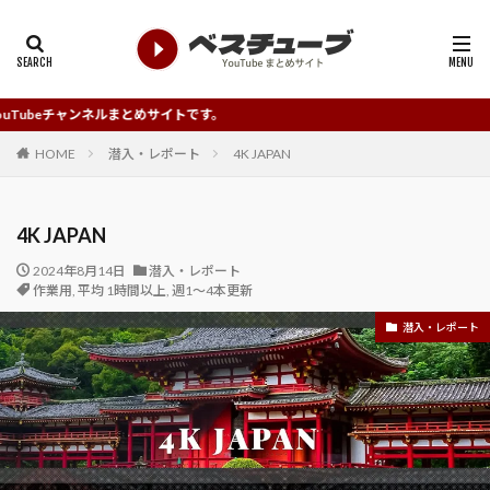
ネルまとめサイトです。
HOME
潜入・レポート
4K JAPAN
4K JAPAN
2024年8月14日
潜入・レポート
作業用
,
平均 1時間以上
,
週1～4本更新
潜入・レポート