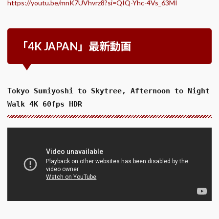
https://youtu.be/mnK7UVhvrz8?si=QIQ-Yhc-4Vs_63MI
「4K JAPAN」最新動画
Tokyo Sumiyoshi to Skytree, Afternoon to Night
Walk 4K 60fps HDR