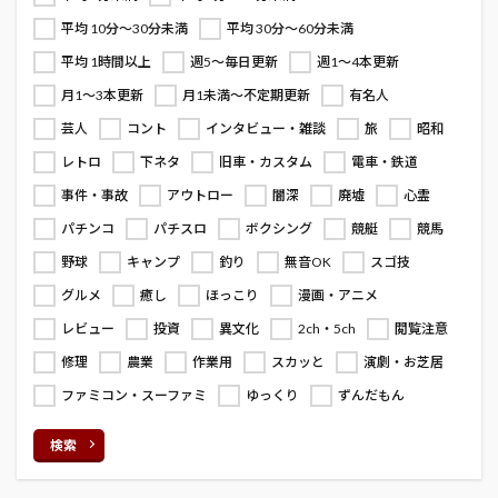
平均 10分～30分未満
平均 30分～60分未満
平均 1時間以上
週5～毎日更新
週1～4本更新
月1～3本更新
月1未満～不定期更新
有名人
芸人
コント
インタビュー・雑談
旅
昭和
レトロ
下ネタ
旧車・カスタム
電車・鉄道
事件・事故
アウトロー
闇深
廃墟
心霊
パチンコ
パチスロ
ボクシング
競艇
競馬
野球
キャンプ
釣り
無音OK
スゴ技
グルメ
癒し
ほっこり
漫画・アニメ
レビュー
投資
異文化
2ch・5ch
閲覧注意
修理
農業
作業用
スカッと
演劇・お芝居
ファミコン・スーファミ
ゆっくり
ずんだもん
検索